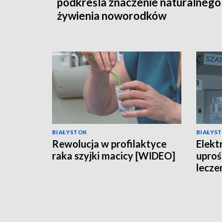
podkreśla znaczenie naturalnego
żywienia noworodków
BIAŁYSTOK
BIAŁYS
Rewolucja w profilaktyce
Elekt
raka szyjki macicy [WIDEO]
uproś
lecze
[WID