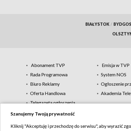
BIAŁYSTOK
/
BYDGO
OLSZTY
Abonament TVP
Emisja w TVP
Rada Programowa
System NOS
Biuro Reklamy
Ogłoszenie pr
Oferta Handlowa
Akademia Tele
Telegazeta ogłoszenia
Szanujemy Twoją prywatność
Regulamin TVP
Kliknij "Akceptuję i przechodzę do serwisu", aby wyrazić zg