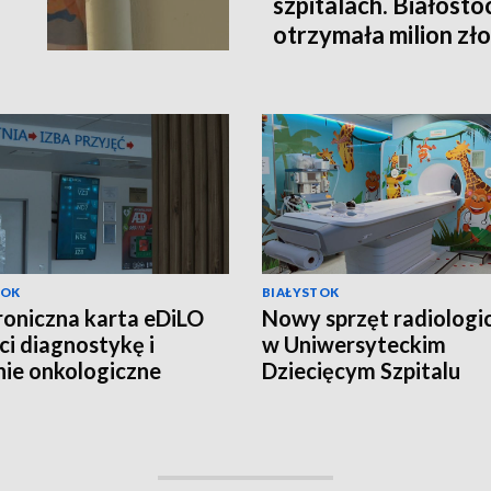
szpitalach. Białost
otrzymała milion z
TOK
BIAŁYSTOK
roniczna karta eDiLO
Nowy sprzęt radiologi
ci diagnostykę i
w Uniwersyteckim
nie onkologiczne
Dziecięcym Szpitalu
EO]
Klinicznym [WIDEO]