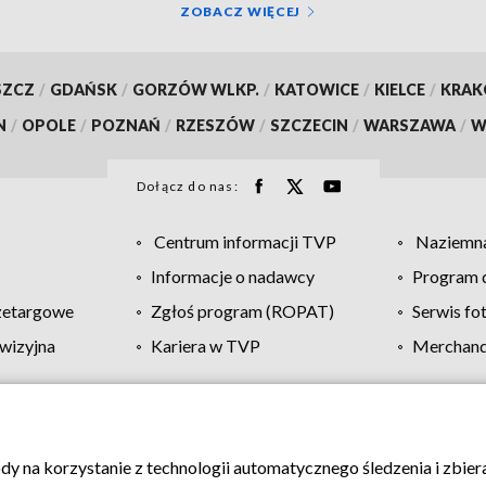
ZOBACZ WIĘCEJ
SZCZ
/
GDAŃSK
/
GORZÓW WLKP.
/
KATOWICE
/
KIELCE
/
KRA
N
/
OPOLE
/
POZNAŃ
/
RZESZÓW
/
SZCZECIN
/
WARSZAWA
/
W
Dołącz do nas:
Centrum informacji TVP
Naziemna
Informacje o nadawcy
Program d
zetargowe
Zgłoś program (ROPAT)
Serwis fo
wizyjna
Kariera w TVP
Merchandi
Polityka prywatności
Moje zgody
Pomoc
Biuro re
ody na korzystanie z technologii automatycznego śledzenia i zbie