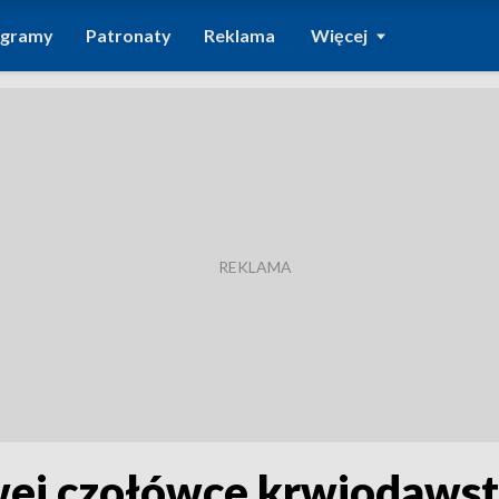
ogramy
Patronaty
Reklama
Więcej
wej czołówce krwiodaws