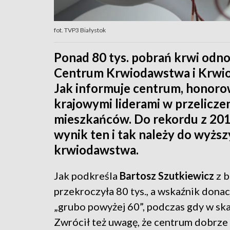
fot. TVP3 Białystok
Ponad 80 tys. pobrań krwi odn
Centrum Krwiodawstwa i Krwio
Jak informuje centrum, honoro
krajowymi liderami w przeliczen
mieszkańców. Do rekordu z 2019
wynik ten i tak należy do wyższ
krwiodawstwa.
Jak podkreśla
Bartosz Szutkiewicz
z b
przekroczyła 80 tys., a wskaźnik dona
„grubo powyżej 60”, podczas gdy w skal
Zwrócił też uwagę, że centrum dobrze