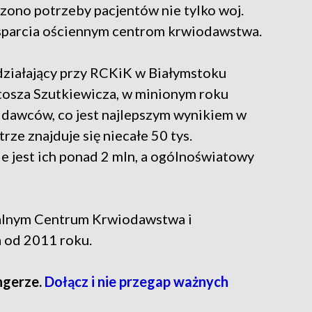
czono potrzeby pacjentów nie tylko woj.
wsparcia ościennym centrom krwiodawstwa.
ziałający przy RCKiK w Białymstoku
osza Szutkiewicza, w minionym roku
dawców, co jest najlepszym wynikiem w
rze znajduje się niecałe 50 tys.
e jest ich ponad 2 mln, a ogólnoświatowy
alnym Centrum Krwiodawstwa i
 od 2011 roku.
ngerze.
Dołącz i nie przegap ważnych