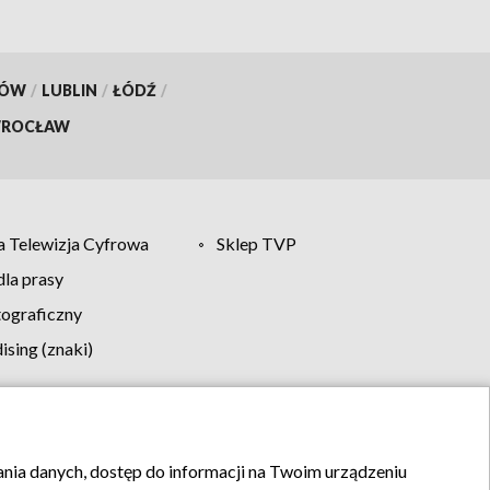
KÓW
/
LUBLIN
/
ŁÓDŹ
/
ROCŁAW
 Telewizja Cyfrowa
Sklep TVP
la prasy
tograficzny
sing (znaki)
klamy
Kontakt
rania danych, dostęp do informacji na Twoim urządzeniu