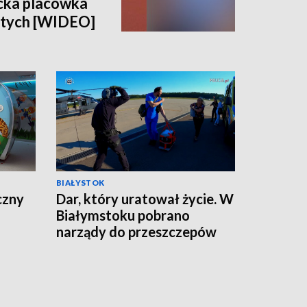
ocka placówka
łotych [WIDEO]
BIAŁYSTOK
czny
Dar, który uratował życie. W
Białymstoku pobrano
narządy do przeszczepów
od młodego mężczyzny
[WIDEO]