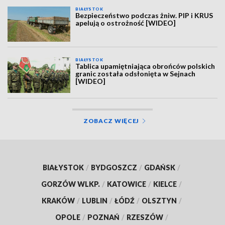
BIAŁYSTOK
Bezpieczeństwo podczas żniw. PIP i KRUS
apelują o ostrożność [WIDEO]
BIAŁYSTOK
Tablica upamiętniająca obrońców polskich
granic została odsłonięta w Sejnach
[WIDEO]
ZOBACZ WIĘCEJ
BIAŁYSTOK
/
BYDGOSZCZ
/
GDAŃSK
/
GORZÓW WLKP.
/
KATOWICE
/
KIELCE
/
KRAKÓW
/
LUBLIN
/
ŁÓDŹ
/
OLSZTYN
/
OPOLE
/
POZNAŃ
/
RZESZÓW
/