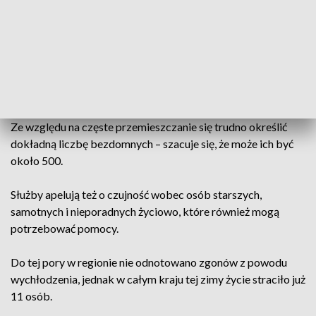
Wieczorem i nocą bezdomnych najłatwiej zastać w miejscach
ich prowizorycznego schronienia, ale gdy mróz utrzymuje się
także w ciągu dnia, szukają oni każdej możliwości ogrzania
się. W Białymstoku jest około 50 takich miejsc, w powiecie
białostockim niemal 90.
Ze względu na częste przemieszczanie się trudno określić
dokładną liczbę bezdomnych – szacuje się, że może ich być
około 500.
Służby apelują też o czujność wobec osób starszych,
samotnych i nieporadnych życiowo, które również mogą
potrzebować pomocy.
Do tej pory w regionie nie odnotowano zgonów z powodu
wychłodzenia, jednak w całym kraju tej zimy życie straciło już
11 osób.