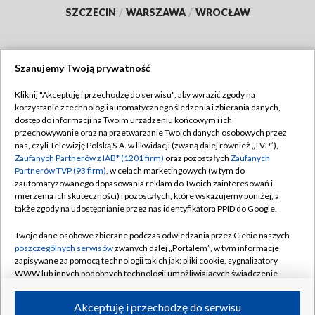
SZCZECIN
/
WARSZAWA
/
WROCŁAW
Szanujemy Twoją prywatność
Dołącz do nas:
Kliknij "Akceptuję i przechodzę do serwisu", aby wyrazić zgody na
korzystanie z technologii automatycznego śledzenia i zbierania danych,
TVP
dostęp do informacji na Twoim urządzeniu końcowym i ich
Abonament TVP
przechowywanie oraz na przetwarzanie Twoich danych osobowych przez
Regulamin TVP
nas, czyli Telewizję Polską S.A. w likwidacji (zwaną dalej również „TVP”),
Emisja w TVP
Polityka prywatności
Zaufanych Partnerów z IAB* (1201 firm)
oraz pozostałych
Zaufanych
Partnerów TVP (93 firm)
, w celach marketingowych (w tym do
Centrum informacji TVP
Moje zgody
zautomatyzowanego dopasowania reklam do Twoich zainteresowań i
mierzenia ich skuteczności) i pozostałych, które wskazujemy poniżej, a
Naziemna Telewizja Cyfrowa
Pomoc
także zgody na udostępnianie przez nas identyfikatora PPID do Google.
Sklep TVP
Biuro reklamy
Twoje dane osobowe zbierane podczas odwiedzania przez Ciebie naszych
Rada Programowa
Kontakt
poszczególnych serwisów
zwanych dalej „Portalem”, w tym informacje
zapisywane za pomocą technologii takich jak: pliki cookie, sygnalizatory
System NOS
WWW lub innych podobnych technologii umożliwiających świadczenie
dopasowanych i bezpiecznych usług, personalizację treści oraz reklam,
Informacje o nadawcy
Kanały
udostępnianie funkcji mediów społecznościowych oraz analizowanie
Akceptuję i przechodzę do serwisu
ruchu w Internecie.
Program dla prasy