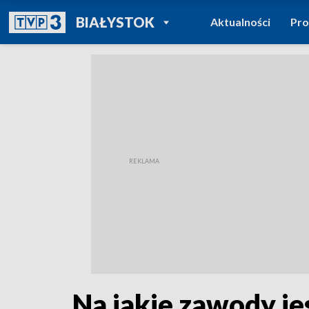
POWRÓT DO
BIAŁYSTOK
Aktualności
Pr
TVP REGIONY
Na jakie zawody j