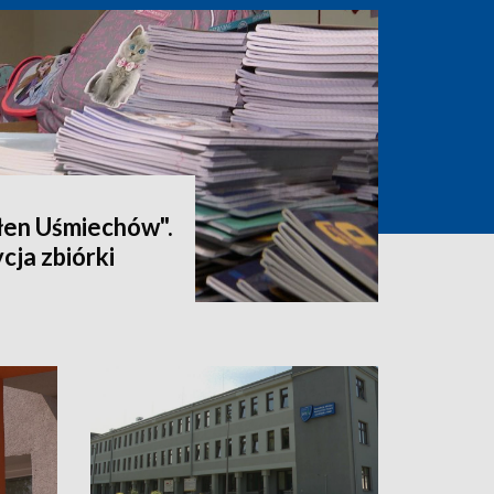
łen Uśmiechów".
cja zbiórki