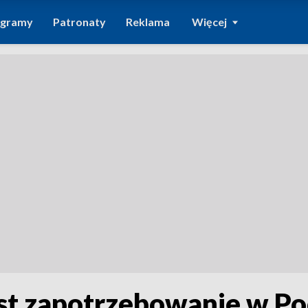
ogramy
Patronaty
Reklama
Więcej
est zapotrzebowanie w P