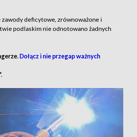
e zawody deficytowe, zrównoważone i
twie podlaskim nie odnotowano żadnych
ngerze.
Dołącz i nie przegap ważnych
.