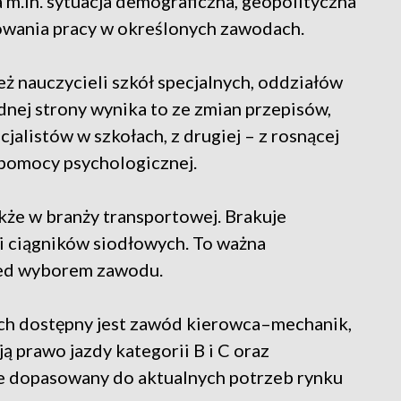
m.in. sytuacja demograficzna, geopolityczna
owania pracy w określonych zawodach.
 nauczycieli szkół specjalnych, oddziałów
dnej strony wynika to ze zmian przepisów,
cjalistów w szkołach, z drugiej – z rosnącej
 pomocy psychologicznej.
że w branży transportowej. Brakuje
 ciągników siodłowych. To ważna
zed wyborem zawodu.
ach dostępny jest zawód kierowca–mechanik,
 prawo jazdy kategorii B i C oraz
ze dopasowany do aktualnych potrzeb rynku