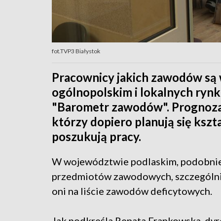
fot.TVP3 Białystok
Pracownicy jakich zawodów są 
ogólnopolskim i lokalnych ryn
"Barometr zawodów". Prognoza 
którzy dopiero planują się kszta
poszukują pracy.
W województwie podlaskim, podobnie j
przedmiotów zawodowych, szczególnie
oni na liście zawodów deficytowych.
Jak podkreśla Renata Frankowska, dyr