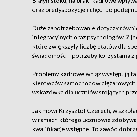
Białymstoku, na braki kadrowe wpływa 
oraz predyspozycje i chęci do podejm
Duże zapotrzebowanie dotyczy również
integracyjnych oraz psychologów. Z je
które zwiększyły liczbę etatów dla spe
świadomości i potrzeby korzystania z
Problemy kadrowe wciąż występują tak
kierowców samochodów ciężarowych i
wskazówka dla uczniów stojących pr
Jak mówi Krzysztof Czerech, w szkoł
w ramach którego uczniowie zdobywają
kwalifikacje wstępne. To zawód dobr