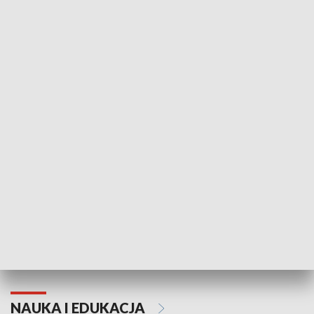
Żyjący Kościół
Usłyszeć Ewa
KULTURA I SZTUKA
Grajmy Swoje
Białostocki Te
NAUKA I EDUKACJA