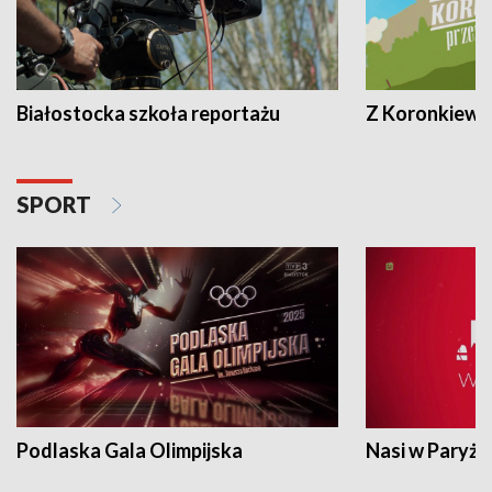
Białostocka szkoła reportażu
Z Koronkiewic
SPORT
Podlaska Gala Olimpijska
Nasi w Paryżu