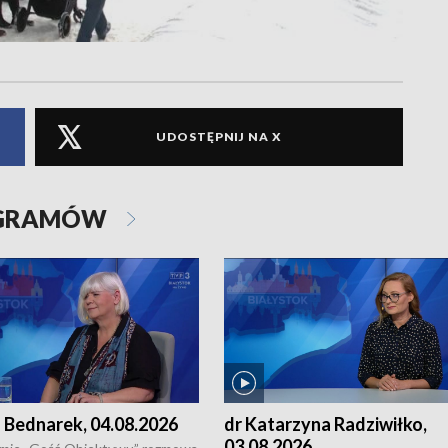
UDOSTĘPNIJ NA X
OGRAMÓW
 Bednarek, 04.08.2026
dr Katarzyna Radziwiłko,
03.08.2026