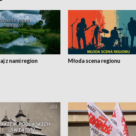
j z nami region
Młoda scena regionu