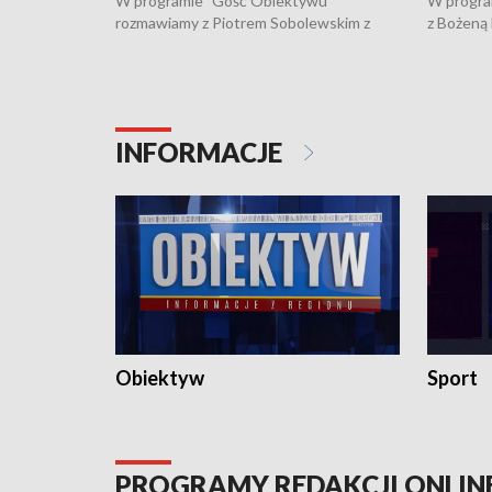
W programie "Gość Obiektywu"
W progra
rozmawiamy z Piotrem Sobolewskim z
z Bożeną
Towarzystwa Amickus o możliwościach
Białostoc
wsparcia osób dotkniętych przemocą i
samotnośc
działaniu Ośrodka Pomocy Osobom
wyciągać 
Pokrzywdzonym Przestępstwem.
ważne jes
INFORMACJE
Obiektyw
Sport
PROGRAMY REDAKCJI ONLIN