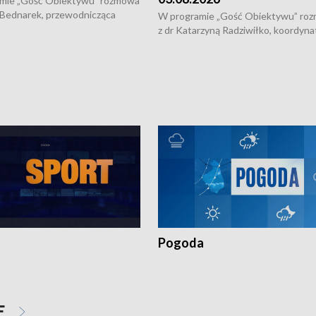
mie „Gość Obiektywu” rozmowa
 Bednarek, przewodnicząca
W programie „Gość Obiektywu” ro
kiej Rady Seniorów, o walce z
z dr Katarzyną Radziwiłko, koordyna
ią, pomysłach na to jak
projektu "Etnomozaika. Współczes
osoby starsze z domów i jak
dziedzictwo kulturowe wsi" o tym, j
t to by nie były same.
wygląda dzisiejsza kultura polskiej w
Pogoda
E