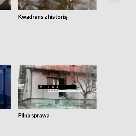
Z
Kwadrans z historią
Kartki z kal
Pilna sprawa