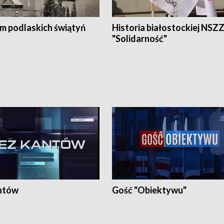
em podlaskich świątyń
Historia białostockiej NSZ
"Solidarność"
ntów
Gość "Obiektywu"