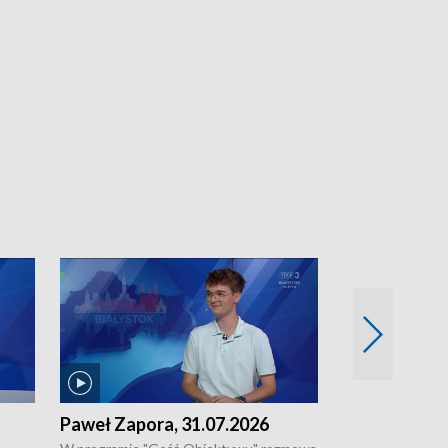
Paweł Zapora, 31.07.2026
Jacek Brzozo