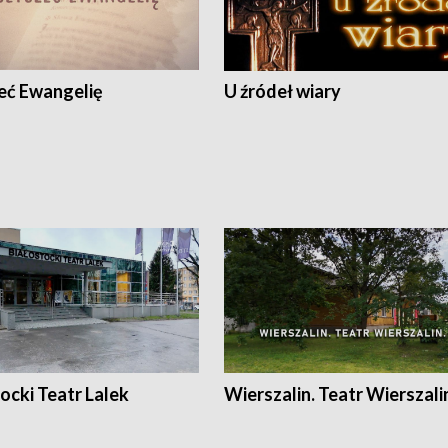
eć Ewangelię
U źródeł wiary
ocki Teatr Lalek
Wierszalin. Teatr Wierszali