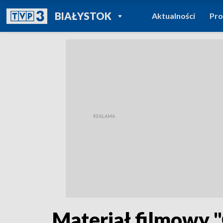
POWRÓT DO
BIAŁYSTOK
Aktualności
Pr
TVP REGIONY
Materiał filmowy 