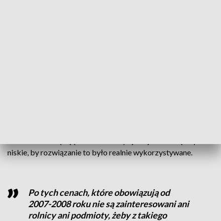
które chcą zarobić na atrakcyjnej sytuacji.
Ceny rosną, a to powoduje nadwyżkę
produkcji, która powoduje, że ceny
spadają.
tłumaczy Paweł Roman, ekonomista,
Wschodnioeuropejska Akademia Nauk
Stosowanych.
Jednym z mechanizmów, który mógłby złagodzić skutki
dalszego spadku cen, jest interwencyjny skup mleka w
proszku i masła. Jak jednak wskazuje resort rolnictwa,
obecnie obowiązujące w Unii Europejskiej stawki są zbyt
niskie, by rozwiązanie to było realnie wykorzystywane.
Po tych cenach, które obowiązują od
2007-2008 roku nie są zainteresowani ani
rolnicy ani podmioty, żeby z takiego