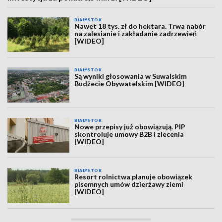
BIAŁYSTOK
Nawet 18 tys. zł do hektara. Trwa nabór
na zalesianie i zakładanie zadrzewień
[WIDEO]
BIAŁYSTOK
Są wyniki głosowania w Suwalskim
Budżecie Obywatelskim [WIDEO]
BIAŁYSTOK
Nowe przepisy już obowiązują. PIP
skontroluje umowy B2B i zlecenia
[WIDEO]
BIAŁYSTOK
Resort rolnictwa planuje obowiązek
pisemnych umów dzierżawy ziemi
[WIDEO]