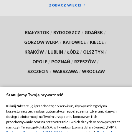
ZOBACZ WIĘCEJ
BIAŁYSTOK
/
BYDGOSZCZ
/
GDAŃSK
/
GORZÓW WLKP.
/
KATOWICE
/
KIELCE
/
KRAKÓW
/
LUBLIN
/
ŁÓDŹ
/
OLSZTYN
/
OPOLE
/
POZNAŃ
/
RZESZÓW
/
SZCZECIN
/
WARSZAWA
/
WROCŁAW
Szanujemy Twoją prywatność
Dołącz do nas:
Kliknij "Akceptuję i przechodzę do serwisu", aby wyrazić zgody na
korzystanie z technologii automatycznego śledzenia i zbierania danych,
TVP
dostęp do informacji na Twoim urządzeniu końcowym i ich
Abonament TVP
przechowywanie oraz na przetwarzanie Twoich danych osobowych przez
Regulamin TVP
nas, czyli Telewizję Polską S.A. w likwidacji (zwaną dalej również „TVP”),
Emisja w TVP