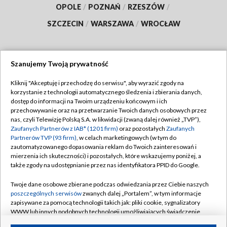
OPOLE
/
POZNAŃ
/
RZESZÓW
/
SZCZECIN
/
WARSZAWA
/
WROCŁAW
Szanujemy Twoją prywatność
Dołącz do nas:
Kliknij "Akceptuję i przechodzę do serwisu", aby wyrazić zgody na
korzystanie z technologii automatycznego śledzenia i zbierania danych,
TVP
dostęp do informacji na Twoim urządzeniu końcowym i ich
Abonament TVP
przechowywanie oraz na przetwarzanie Twoich danych osobowych przez
Regulamin TVP
nas, czyli Telewizję Polską S.A. w likwidacji (zwaną dalej również „TVP”),
Emisja w TVP
Polityka prywatności
Zaufanych Partnerów z IAB* (1201 firm)
oraz pozostałych
Zaufanych
Partnerów TVP (93 firm)
, w celach marketingowych (w tym do
Centrum informacji TVP
Moje zgody
zautomatyzowanego dopasowania reklam do Twoich zainteresowań i
mierzenia ich skuteczności) i pozostałych, które wskazujemy poniżej, a
Naziemna Telewizja Cyfrowa
Pomoc
także zgody na udostępnianie przez nas identyfikatora PPID do Google.
Sklep TVP
Biuro reklamy
Twoje dane osobowe zbierane podczas odwiedzania przez Ciebie naszych
Rada Programowa
Kontakt
poszczególnych serwisów
zwanych dalej „Portalem”, w tym informacje
zapisywane za pomocą technologii takich jak: pliki cookie, sygnalizatory
System NOS
WWW lub innych podobnych technologii umożliwiających świadczenie
dopasowanych i bezpiecznych usług, personalizację treści oraz reklam,
Informacje o nadawcy
Kanały