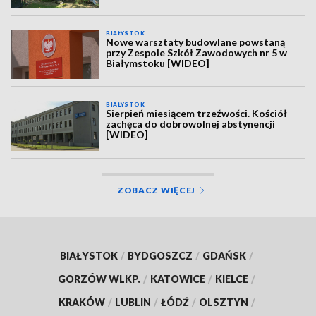
BIAŁYSTOK
Nowe warsztaty budowlane powstaną
przy Zespole Szkół Zawodowych nr 5 w
Białymstoku [WIDEO]
BIAŁYSTOK
Sierpień miesiącem trzeźwości. Kościół
zachęca do dobrowolnej abstynencji
[WIDEO]
ZOBACZ WIĘCEJ
BIAŁYSTOK
/
BYDGOSZCZ
/
GDAŃSK
/
GORZÓW WLKP.
/
KATOWICE
/
KIELCE
/
KRAKÓW
/
LUBLIN
/
ŁÓDŹ
/
OLSZTYN
/