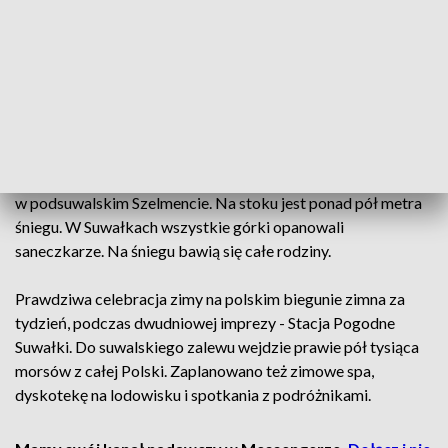
morsowaniu. W przeręblach można spotkać spragnionych
lodowatych kąpieli. Wiele osób chce z bliska przyjrzeć się
zimie np. na zaśnieżonych ścieżkach w Wigierskim Parku
Narodowym.
Wigierski Park Narodowy przygotował urokliwe trasy dla
narciarzy biegowych. Duży ruch jest także w należącym do
samorządu województwa podlaskiego ośrodku narciarskim
w podsuwalskim Szelmencie. Na stoku jest ponad pół metra
śniegu. W Suwałkach wszystkie górki opanowali
saneczkarze. Na śniegu bawią się całe rodziny.
Prawdziwa celebracja zimy na polskim biegunie zimna za
tydzień, podczas dwudniowej imprezy - Stacja Pogodne
Suwałki. Do suwalskiego zalewu wejdzie prawie pół tysiąca
morsów z całej Polski. Zaplanowano też zimowe spa,
dyskotekę na lodowisku i spotkania z podróżnikami.