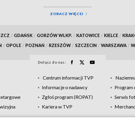
ZOBACZ WIĘCEJ
SZCZ
/
GDAŃSK
/
GORZÓW WLKP.
/
KATOWICE
/
KIELCE
/
KRA
N
/
OPOLE
/
POZNAŃ
/
RZESZÓW
/
SZCZECIN
/
WARSZAWA
/
W
Dołącz do nas:
Centrum informacji TVP
Naziemna
Informacje o nadawcy
Program d
zetargowe
Zgłoś program (ROPAT)
Serwis fo
wizyjna
Kariera w TVP
Merchandi