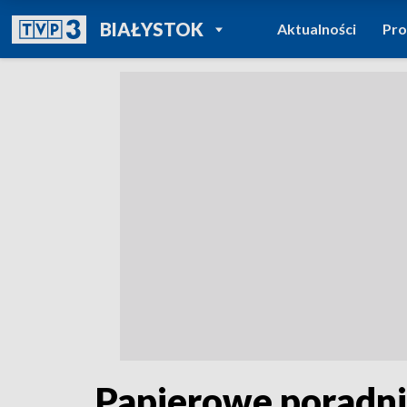
POWRÓT DO
BIAŁYSTOK
Aktualności
Pr
TVP REGIONY
Papierowe poradni