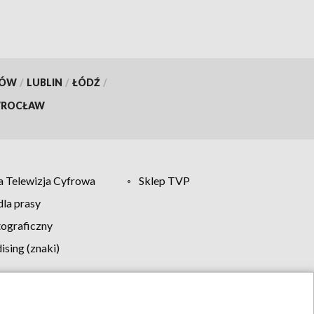
KÓW
/
LUBLIN
/
ŁÓDŹ
/
ROCŁAW
 Telewizja Cyfrowa
Sklep TVP
la prasy
tograficzny
sing (znaki)