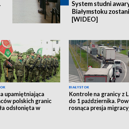
.
System studni awar
Białymstoku zostan
[WIDEO]
TOK
BIAŁYSTOK
ca upamiętniająca
Kontrole na granicy z 
ców polskich granic
do 1 października. P
ła odsłonięta w
rosnąca presja migracy
ch [WIDEO]
[WIDEO]