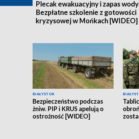
Plecak ewakuacyjny i zapas wody
Bezpłatne szkolenie z gotowości
kryzysowej w Mońkach [WIDEO]
BIAŁYSTOK
BIAŁYS
Bezpieczeństwo podczas
Tabli
żniw. PIP i KRUS apelują o
obroń
ostrożność [WIDEO]
zosta
Sejna