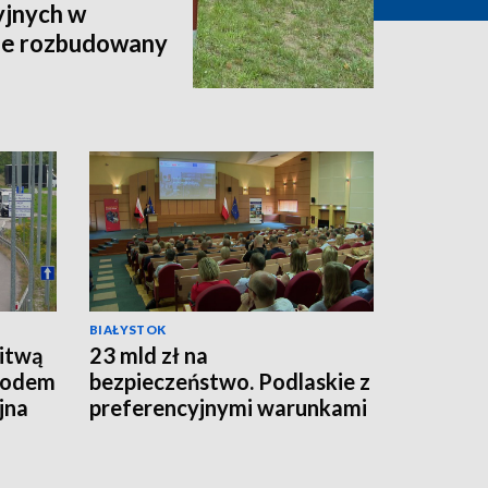
yjnych w
ie rozbudowany
BIAŁYSTOK
Litwą
23 mld zł na
owodem
bezpieczeństwo. Podlaskie z
jna
preferencyjnymi warunkami
wsparcia [WIDEO]