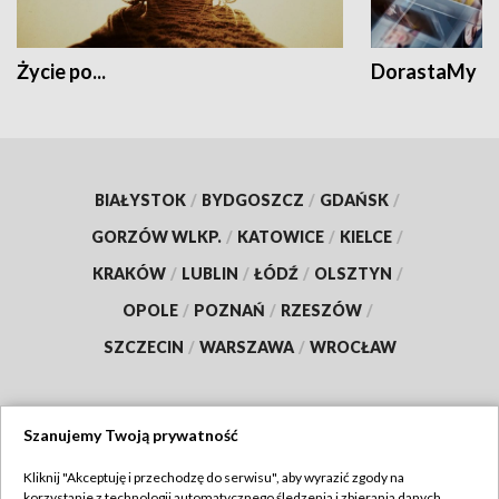
Życie po...
DorastaMy
BIAŁYSTOK
/
BYDGOSZCZ
/
GDAŃSK
/
GORZÓW WLKP.
/
KATOWICE
/
KIELCE
/
KRAKÓW
/
LUBLIN
/
ŁÓDŹ
/
OLSZTYN
/
OPOLE
/
POZNAŃ
/
RZESZÓW
/
SZCZECIN
/
WARSZAWA
/
WROCŁAW
Szanujemy Twoją prywatność
Dołącz do nas:
Kliknij "Akceptuję i przechodzę do serwisu", aby wyrazić zgody na
korzystanie z technologii automatycznego śledzenia i zbierania danych,