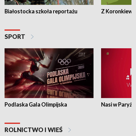
Białostocka szkoła reportażu
Z Koronkiewic
SPORT
Podlaska Gala Olimpijska
Nasi w Paryżu
ROLNICTWO I WIEŚ