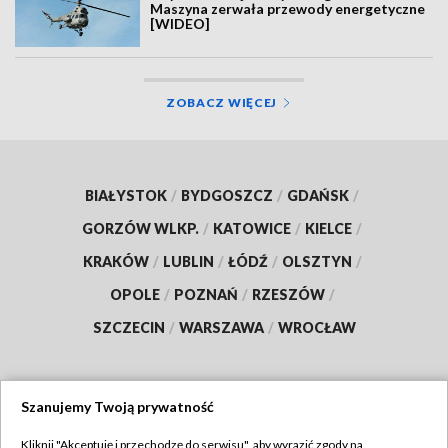
Maszyna zerwała przewody energetyczne
[WIDEO]
ZOBACZ WIĘCEJ
BIAŁYSTOK
/
BYDGOSZCZ
/
GDAŃSK
/
GORZÓW WLKP.
/
KATOWICE
/
KIELCE
/
KRAKÓW
/
LUBLIN
/
ŁÓDŹ
/
OLSZTYN
/
OPOLE
/
POZNAŃ
/
RZESZÓW
/
SZCZECIN
/
WARSZAWA
/
WROCŁAW
Szanujemy Twoją prywatność
Dołącz do nas:
Kliknij "Akceptuję i przechodzę do serwisu", aby wyrazić zgody na