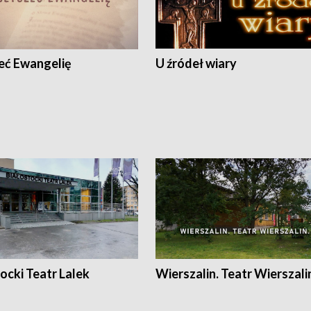
eć Ewangelię
U źródeł wiary
ocki Teatr Lalek
Wierszalin. Teatr Wierszali