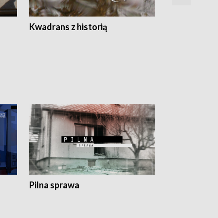
Z
Kwadrans z historią
Kartki z kal
Pilna sprawa