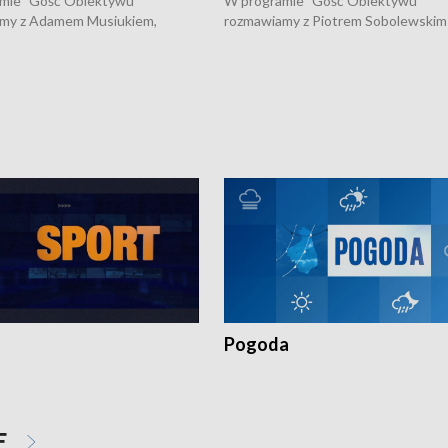
mie "Gość Obiektywu"
W programie "Gość Obiektywu"
my z Adamem Musiukiem,
rozmawiamy z Piotrem Sobolewskim
m wojewódzkim konserwatorem
Towarzystwa Amickus o możliwości
o kondycji zabytków w regionie
wsparcia osób dotkniętych przemocą
 wniosków na prace
działaniu Ośrodka Pomocy Osobom
torskie.
Pokrzywdzonym Przestępstwem.
Pogoda
E