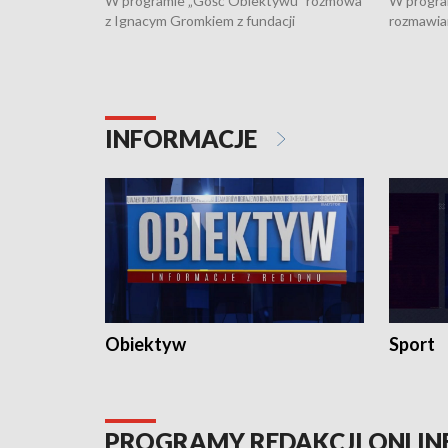
W programie „Gość Obiektywu” rozmowa
W progra
z Ignacym Gromkiem z fundacji
rozmawia
"Przystanek Autyzm" o opiece dorosłych
podlaski
osób autystycznych oraz potrzebie
zabytków 
dziennej i całodobowej opieki.
i naborze
konserwa
INFORMACJE
Obiektyw
Sport
PROGRAMY REDAKCJI ONLIN