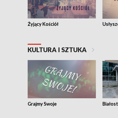
Żyjący Kościół
Usłysz
KULTURA I SZTUKA
Grajmy Swoje
Białost