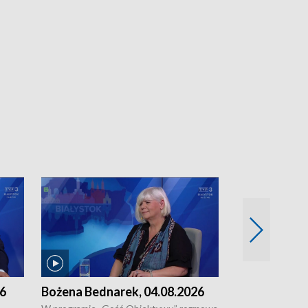
26
Bożena Bednarek, 04.08.2026
dr Katarzyna
03.08.2026