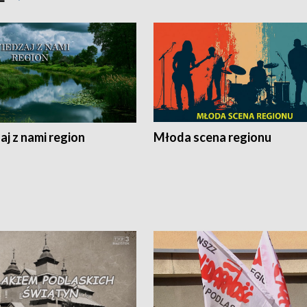
j z nami region
Młoda scena regionu