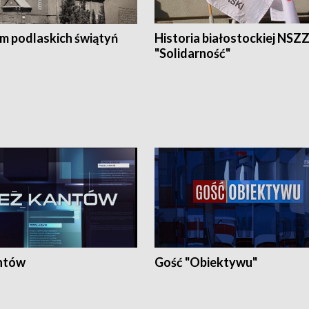
em podlaskich świątyń
Historia białostockiej NSZ
"Solidarność"
ntów
Gość "Obiektywu"