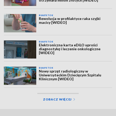
otrzymała milion złotych [WIDEO]
BIAŁYSTOK
Rewolucja w profilaktyce raka szyjki
macicy [WIDEO]
BIAŁYSTOK
Elektroniczna karta eDiLO uprości
diagnostykę i leczenie onkologiczne
[WIDEO]
BIAŁYSTOK
Nowy sprzęt radiologiczny w
Uniwersyteckim Dziecięcym Szpitalu
Klinicznym [WIDEO]
ZOBACZ WIĘCEJ