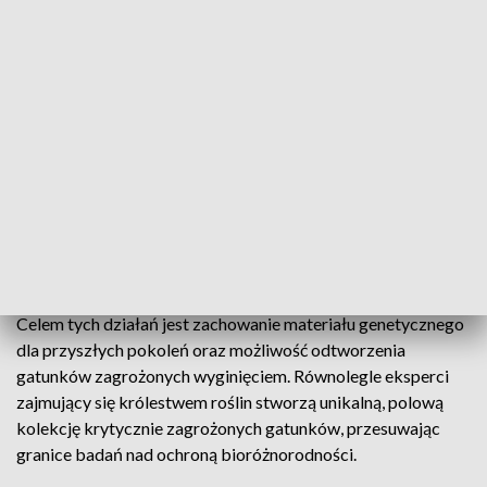
bioróżnorodności, daje ogromny potencjał do odkrywania
nowych gatunków. Zespół naukowców zajmie się m.in.
izolacją DNA grzybów oraz jego sekwencjonowaniem, aby
dokładnie poznać ich strukturę i właściwości.
W ramach projektu naukowcy sprawdzą także właściwości
antybakteryjne i przeciwnowotworowe rzadkich gatunków
grzybów, co może mieć praktyczne znaczenie dla medycyny i
biotechnologii. Po zakończeniu badań próbki trafią do
fungarium, banku ekstraktów oraz nowo tworzonego banku
żywych kultur.
Celem tych działań jest zachowanie materiału genetycznego
dla przyszłych pokoleń oraz możliwość odtworzenia
gatunków zagrożonych wyginięciem. Równolegle eksperci
zajmujący się królestwem roślin stworzą unikalną, polową
kolekcję krytycznie zagrożonych gatunków, przesuwając
granice badań nad ochroną bioróżnorodności.