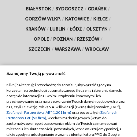
BIAŁYSTOK
/
BYDGOSZCZ
/
GDAŃSK
/
GORZÓW WLKP.
/
KATOWICE
/
KIELCE
/
KRAKÓW
/
LUBLIN
/
ŁÓDŹ
/
OLSZTYN
/
OPOLE
/
POZNAŃ
/
RZESZÓW
/
SZCZECIN
/
WARSZAWA
/
WROCŁAW
Szanujemy Twoją prywatność
Dołącz do nas:
Kliknij "Akceptuję i przechodzę do serwisu", aby wyrazić zgody na
korzystanie z technologii automatycznego śledzenia i zbierania danych,
TVP
dostęp do informacji na Twoim urządzeniu końcowym i ich
Abonament TVP
przechowywanie oraz na przetwarzanie Twoich danych osobowych przez
Regulamin TVP
nas, czyli Telewizję Polską S.A. w likwidacji (zwaną dalej również „TVP”),
Emisja w TVP
Polityka prywatności
Zaufanych Partnerów z IAB* (1201 firm)
oraz pozostałych
Zaufanych
Partnerów TVP (93 firm)
, w celach marketingowych (w tym do
Centrum informacji TVP
Moje zgody
zautomatyzowanego dopasowania reklam do Twoich zainteresowań i
mierzenia ich skuteczności) i pozostałych, które wskazujemy poniżej, a
Naziemna Telewizja Cyfrowa
Pomoc
także zgody na udostępnianie przez nas identyfikatora PPID do Google.