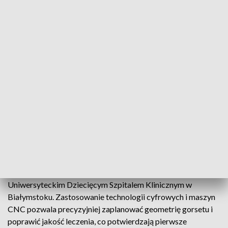
do zastosowań klinicznych.
Nowa metoda odwraca dotychczasową kolejność działań.
Pacjent aktywnie uczestniczy w procesie, a korekcja
wprowadzana jest stopniowo, z uwzględnieniem komfortu i
indywidualnej tolerancji nacisków. Dopiero po uzyskaniu
optymalnego ustawienia tułowia specjaliści wykonują skan
sylwetki, który staje się podstawą cyfrowego projektu
gorsetu. Cała procedura trwa kilkanaście minut i jest mniej
uciążliwa niż tradycyjne metody, oparte na odlewach
gipsowych. Urządzenie uzyskało status wyrobu medycznego
klasy I, co oznacza, że jest produktem najniższego ryzyka dla
zdrowia i życia.
Projekt realizowany jest m.in. we współpracy z
Uniwersyteckim Dziecięcym Szpitalem Klinicznym w
Białymstoku. Zastosowanie technologii cyfrowych i maszyn
CNC pozwala precyzyjniej zaplanować geometrię gorsetu i
poprawić jakość leczenia, co potwierdzają pierwsze