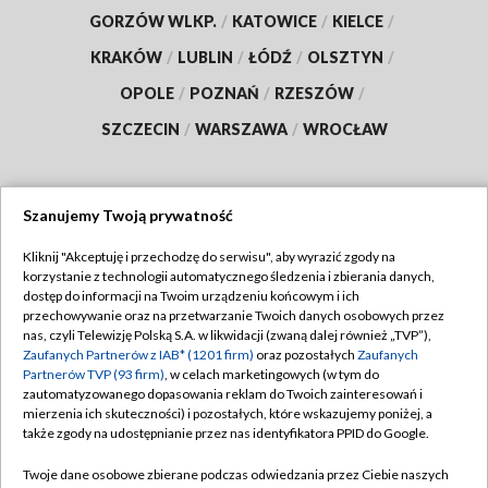
GORZÓW WLKP.
/
KATOWICE
/
KIELCE
/
KRAKÓW
/
LUBLIN
/
ŁÓDŹ
/
OLSZTYN
/
OPOLE
/
POZNAŃ
/
RZESZÓW
/
SZCZECIN
/
WARSZAWA
/
WROCŁAW
Szanujemy Twoją prywatność
Dołącz do nas:
Kliknij "Akceptuję i przechodzę do serwisu", aby wyrazić zgody na
korzystanie z technologii automatycznego śledzenia i zbierania danych,
TVP
dostęp do informacji na Twoim urządzeniu końcowym i ich
Abonament TVP
przechowywanie oraz na przetwarzanie Twoich danych osobowych przez
Regulamin TVP
nas, czyli Telewizję Polską S.A. w likwidacji (zwaną dalej również „TVP”),
Emisja w TVP
Polityka prywatności
Zaufanych Partnerów z IAB* (1201 firm)
oraz pozostałych
Zaufanych
Partnerów TVP (93 firm)
, w celach marketingowych (w tym do
Centrum informacji TVP
Moje zgody
zautomatyzowanego dopasowania reklam do Twoich zainteresowań i
mierzenia ich skuteczności) i pozostałych, które wskazujemy poniżej, a
Naziemna Telewizja Cyfrowa
Pomoc
także zgody na udostępnianie przez nas identyfikatora PPID do Google.
Sklep TVP
Biuro reklamy
Twoje dane osobowe zbierane podczas odwiedzania przez Ciebie naszych