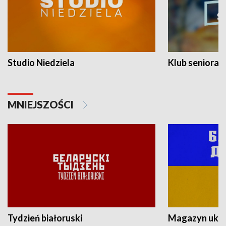
Studio Niedziela
Klub seniora
MNIEJSZOŚCI
Tydzień białoruski
Magazyn ukra