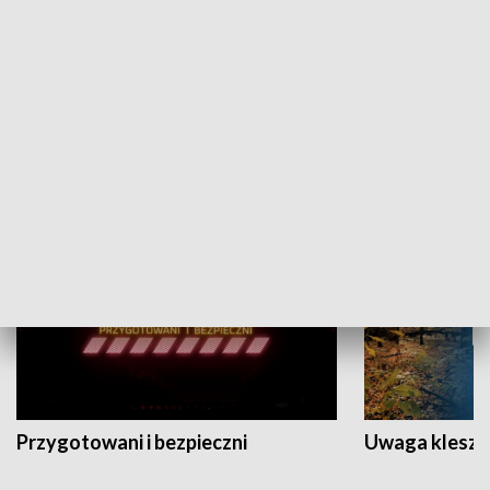
Grajmy Swoje
Białostocki Te
NAUKA I EDUKACJA
Przygotowani i bezpieczni
Uwaga kleszc