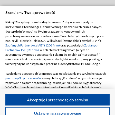
Szanujemy Twoją prywatność
Dołącz do nas:
Kliknij "Akceptuję i przechodzę do serwisu", aby wyrazić zgody na
korzystanie z technologii automatycznego śledzenia i zbierania danych,
TVP
dostęp do informacji na Twoim urządzeniu końcowym i ich
Abonament TVP
przechowywanie oraz na przetwarzanie Twoich danych osobowych przez
Regulamin TVP
nas, czyli Telewizję Polską S.A. w likwidacji (zwaną dalej również „TVP”),
Emisja w TVP
Polityka prywatności
Zaufanych Partnerów z IAB* (1201 firm)
oraz pozostałych
Zaufanych
Partnerów TVP (93 firm)
, w celach marketingowych (w tym do
Centrum informacji TVP
Moje zgody
zautomatyzowanego dopasowania reklam do Twoich zainteresowań i
mierzenia ich skuteczności) i pozostałych, które wskazujemy poniżej, a
Naziemna Telewizja Cyfrowa
Pomoc
także zgody na udostępnianie przez nas identyfikatora PPID do Google.
Sklep TVP
Biuro reklamy
Twoje dane osobowe zbierane podczas odwiedzania przez Ciebie naszych
Rada Programowa
Kontakt
poszczególnych serwisów
zwanych dalej „Portalem”, w tym informacje
zapisywane za pomocą technologii takich jak: pliki cookie, sygnalizatory
System NOS
WWW lub innych podobnych technologii umożliwiających świadczenie
dopasowanych i bezpiecznych usług, personalizację treści oraz reklam,
Informacje o nadawcy
Kanały
udostępnianie funkcji mediów społecznościowych oraz analizowanie
Akceptuję i przechodzę do serwisu
ruchu w Internecie.
Program dla prasy
©2026 Telewizja Polska S.A. w likwidacji
Biuro Reklamy
Twoje dane osobowe zbierane podczas odwiedzania przez Ciebie
Ustawienia zaawansowane