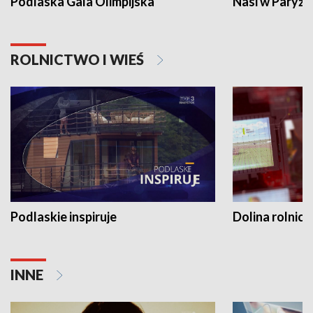
Podlaska Gala Olimpijska
Nasi w Paryżu
ROLNICTWO I WIEŚ
Podlaskie inspiruje
Dolina rolnicz
INNE