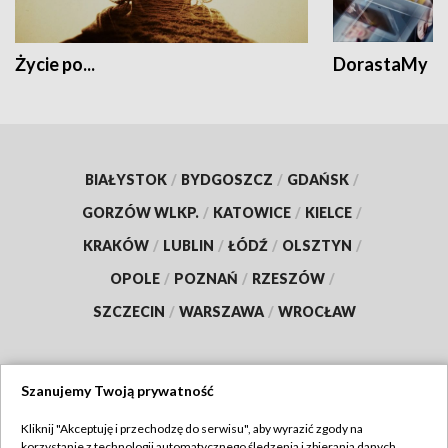
Życie po...
DorastaMy
BIAŁYSTOK
/
BYDGOSZCZ
/
GDAŃSK
/
GORZÓW WLKP.
/
KATOWICE
/
KIELCE
/
KRAKÓW
/
LUBLIN
/
ŁÓDŹ
/
OLSZTYN
/
OPOLE
/
POZNAŃ
/
RZESZÓW
/
SZCZECIN
/
WARSZAWA
/
WROCŁAW
Szanujemy Twoją prywatność
Dołącz do nas:
Kliknij "Akceptuję i przechodzę do serwisu", aby wyrazić zgody na
korzystanie z technologii automatycznego śledzenia i zbierania danych,