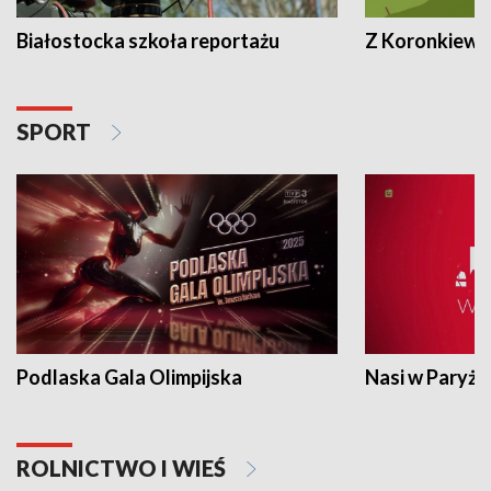
Białostocka szkoła reportażu
Z Koronkiewic
SPORT
Podlaska Gala Olimpijska
Nasi w Paryżu
ROLNICTWO I WIEŚ