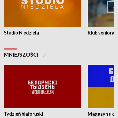
Studio Niedziela
Klub seniora
MNIEJSZOŚCI
Tydzień białoruski
Magazyn ukra