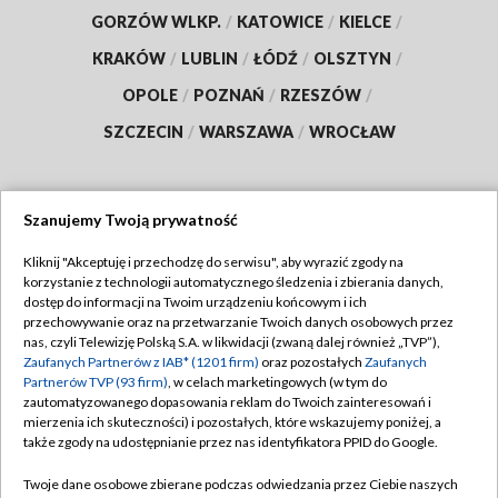
GORZÓW WLKP.
/
KATOWICE
/
KIELCE
/
KRAKÓW
/
LUBLIN
/
ŁÓDŹ
/
OLSZTYN
/
OPOLE
/
POZNAŃ
/
RZESZÓW
/
SZCZECIN
/
WARSZAWA
/
WROCŁAW
Szanujemy Twoją prywatność
Dołącz do nas:
Kliknij "Akceptuję i przechodzę do serwisu", aby wyrazić zgody na
korzystanie z technologii automatycznego śledzenia i zbierania danych,
TVP
dostęp do informacji na Twoim urządzeniu końcowym i ich
Abonament TVP
przechowywanie oraz na przetwarzanie Twoich danych osobowych przez
Regulamin TVP
nas, czyli Telewizję Polską S.A. w likwidacji (zwaną dalej również „TVP”),
Emisja w TVP
Polityka prywatności
Zaufanych Partnerów z IAB* (1201 firm)
oraz pozostałych
Zaufanych
Partnerów TVP (93 firm)
, w celach marketingowych (w tym do
Centrum informacji TVP
Moje zgody
zautomatyzowanego dopasowania reklam do Twoich zainteresowań i
mierzenia ich skuteczności) i pozostałych, które wskazujemy poniżej, a
Naziemna Telewizja Cyfrowa
Pomoc
także zgody na udostępnianie przez nas identyfikatora PPID do Google.
Sklep TVP
Biuro reklamy
Twoje dane osobowe zbierane podczas odwiedzania przez Ciebie naszych