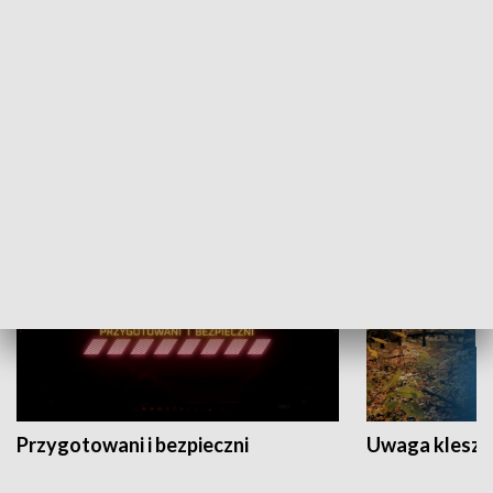
Grajmy Swoje
Białostocki Te
NAUKA I EDUKACJA
Przygotowani i bezpieczni
Uwaga kleszc