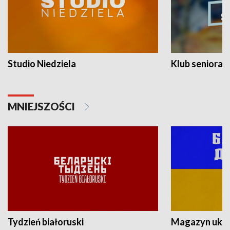
Studio Niedziela
Klub seniora
MNIEJSZOŚCI
Tydzień białoruski
Magazyn ukra