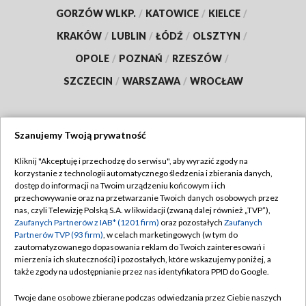
GORZÓW WLKP.
/
KATOWICE
/
KIELCE
/
KRAKÓW
/
LUBLIN
/
ŁÓDŹ
/
OLSZTYN
/
OPOLE
/
POZNAŃ
/
RZESZÓW
/
SZCZECIN
/
WARSZAWA
/
WROCŁAW
Szanujemy Twoją prywatność
Dołącz do nas:
Kliknij "Akceptuję i przechodzę do serwisu", aby wyrazić zgody na
korzystanie z technologii automatycznego śledzenia i zbierania danych,
TVP
dostęp do informacji na Twoim urządzeniu końcowym i ich
Abonament TVP
przechowywanie oraz na przetwarzanie Twoich danych osobowych przez
Regulamin TVP
nas, czyli Telewizję Polską S.A. w likwidacji (zwaną dalej również „TVP”),
Emisja w TVP
Polityka prywatności
Zaufanych Partnerów z IAB* (1201 firm)
oraz pozostałych
Zaufanych
Partnerów TVP (93 firm)
, w celach marketingowych (w tym do
Centrum informacji TVP
Moje zgody
zautomatyzowanego dopasowania reklam do Twoich zainteresowań i
mierzenia ich skuteczności) i pozostałych, które wskazujemy poniżej, a
Naziemna Telewizja Cyfrowa
Pomoc
także zgody na udostępnianie przez nas identyfikatora PPID do Google.
Sklep TVP
Biuro reklamy
Twoje dane osobowe zbierane podczas odwiedzania przez Ciebie naszych