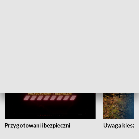
Grajmy Swoje
Białostocki Te
NAUKA I EDUKACJA
Przygotowani i bezpieczni
Uwaga kleszc