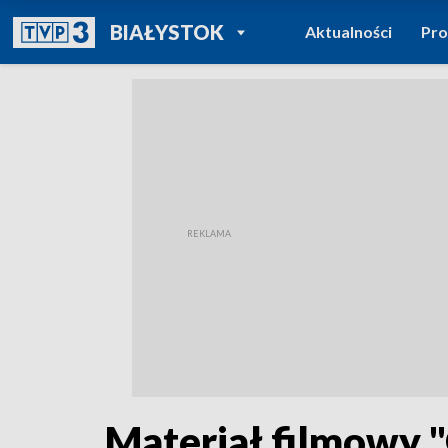
POWRÓT DO
BIAŁYSTOK
Aktualności
Pr
TVP REGIONY
Materiał filmowy 