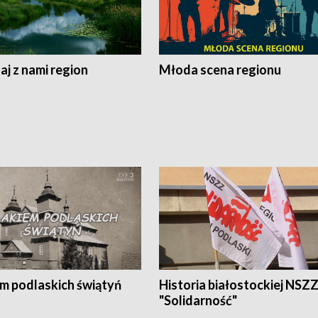
j z nami region
Młoda scena regionu
em podlaskich świątyń
Historia białostockiej NSZ
"Solidarność"