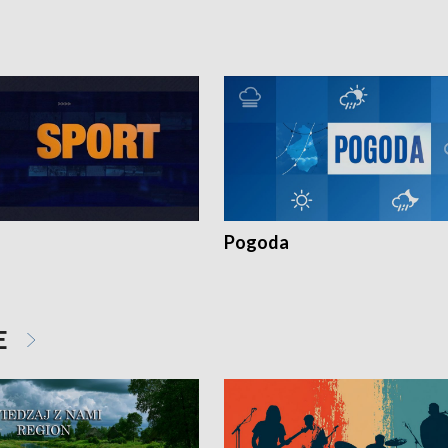
Pogoda
E