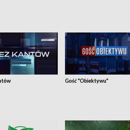
ntów
Gość "Obiektywu"