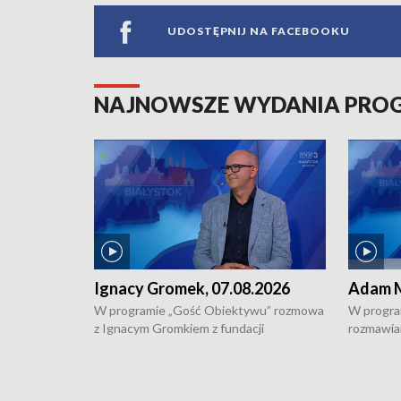
UDOSTĘPNIJ NA FACEBOOKU
NAJNOWSZE WYDANIA PR
Ignacy Gromek, 07.08.2026
Adam M
W programie „Gość Obiektywu” rozmowa
W progra
z Ignacym Gromkiem z fundacji
rozmawia
"Przystanek Autyzm" o opiece dorosłych
podlaski
osób autystycznych oraz potrzebie
zabytków 
dziennej i całodobowej opieki.
i naborze
konserwa