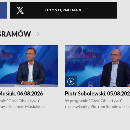
UDOSTĘPNIJ NA X
OGRAMÓW
usiuk, 06.08.2026
Piotr Sobolewski, 05.08.20
mie "Gość Obiektywu"
W programie "Gość Obiektywu"
my z Adamem Musiukiem,
rozmawiamy z Piotrem Sobolewskim
m wojewódzkim konserwatorem
Towarzystwa Amickus o możliwości
o kondycji zabytków w regionie
wsparcia osób dotkniętych przemocą
 wniosków na prace
działaniu Ośrodka Pomocy Osobom
torskie.
Pokrzywdzonym Przestępstwem.