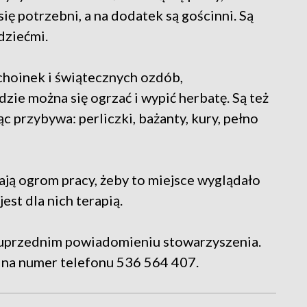
ę potrzebni, a na dodatek są gościnni. Są
dziećmi.
choinek i świątecznych ozdób,
zie można się ogrzać i wypić herbatę. Są też
c przybywa: perliczki, bażanty, kury, pełno
ają ogrom pracy, żeby to miejsce wyglądało
jest dla nich terapią.
o uprzednim powiadomieniu stowarzyszenia.
 na numer telefonu 536 564 407.