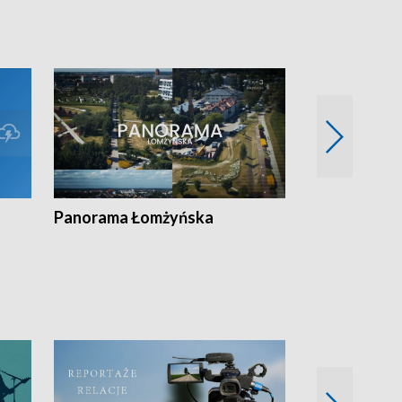
wygląda dzisiejsz
Panorama Łomżyńska
Przegląd suw