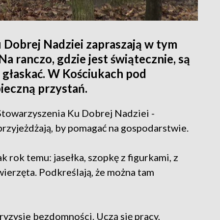
 Dobrej Nadziei zapraszają w tym
Na ranczo, gdzie jest świątecznie, są
i głaskać. W Kościukach pod
ieczną przystań.
Stowarzyszenia Ku Dobrej Nadziei -
y przyjeżdżają, by pomagać na gospodarstwie.
 rok temu: jasełka, szopkę z figurkami, z
ierzęta. Podkreślają, że można tam
kryzysie bezdomności. Uczą się pracy,