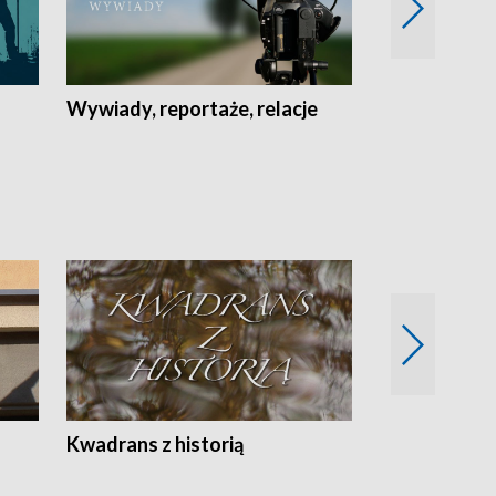
Wywiady, reportaże, relacje
Recepta na...
Z
Kwadrans z historią
Kartki z kal