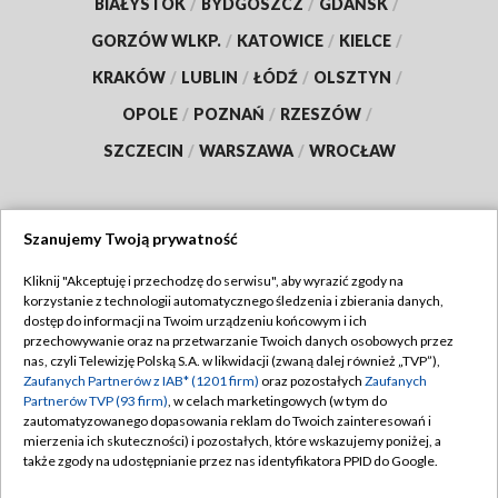
BIAŁYSTOK
/
BYDGOSZCZ
/
GDAŃSK
/
GORZÓW WLKP.
/
KATOWICE
/
KIELCE
/
KRAKÓW
/
LUBLIN
/
ŁÓDŹ
/
OLSZTYN
/
OPOLE
/
POZNAŃ
/
RZESZÓW
/
SZCZECIN
/
WARSZAWA
/
WROCŁAW
Szanujemy Twoją prywatność
Dołącz do nas:
Kliknij "Akceptuję i przechodzę do serwisu", aby wyrazić zgody na
korzystanie z technologii automatycznego śledzenia i zbierania danych,
TVP
dostęp do informacji na Twoim urządzeniu końcowym i ich
Abonament TVP
przechowywanie oraz na przetwarzanie Twoich danych osobowych przez
Regulamin TVP
nas, czyli Telewizję Polską S.A. w likwidacji (zwaną dalej również „TVP”),
Emisja w TVP
Polityka prywatności
Zaufanych Partnerów z IAB* (1201 firm)
oraz pozostałych
Zaufanych
Partnerów TVP (93 firm)
, w celach marketingowych (w tym do
Centrum informacji TVP
Moje zgody
zautomatyzowanego dopasowania reklam do Twoich zainteresowań i
mierzenia ich skuteczności) i pozostałych, które wskazujemy poniżej, a
Naziemna Telewizja Cyfrowa
Pomoc
także zgody na udostępnianie przez nas identyfikatora PPID do Google.
Sklep TVP
Biuro reklamy