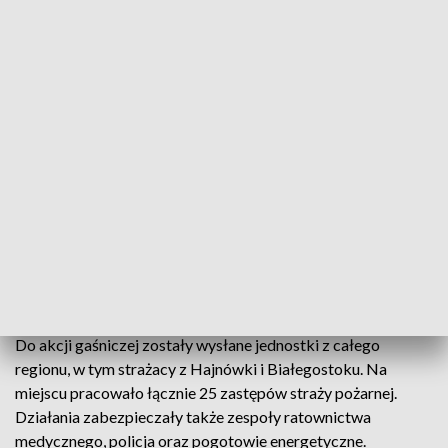
fot. TVP3 Białystok
Strażacy ugasili w nocy pożar hotelu Kresowiak w
centrum Siemiatycz. Ogień pojawił się około 1:00 i
szybko objął dach oraz poddasze budynku.
Do akcji gaśniczej zostały wysłane jednostki z całego
regionu, w tym strażacy z Hajnówki i Białegostoku. Na
miejscu pracowało łącznie 25 zastępów straży pożarnej.
Działania zabezpieczały także zespoły ratownictwa
medycznego, policja oraz pogotowie energetyczne.