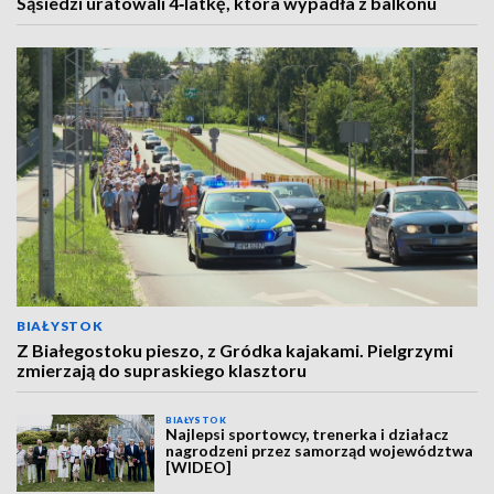
Sąsiedzi uratowali 4‑latkę, która wypadła z balkonu
BIAŁYSTOK
Z Białegostoku pieszo, z Gródka kajakami. Pielgrzymi
zmierzają do supraskiego klasztoru
BIAŁYSTOK
Najlepsi sportowcy, trenerka i działacz
nagrodzeni przez samorząd województwa
[WIDEO]