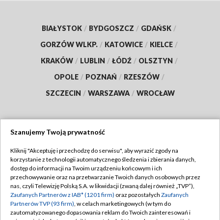
BIAŁYSTOK
/
BYDGOSZCZ
/
GDAŃSK
/
GORZÓW WLKP.
/
KATOWICE
/
KIELCE
/
KRAKÓW
/
LUBLIN
/
ŁÓDŹ
/
OLSZTYN
/
OPOLE
/
POZNAŃ
/
RZESZÓW
/
SZCZECIN
/
WARSZAWA
/
WROCŁAW
Szanujemy Twoją prywatność
Dołącz do nas:
Kliknij "Akceptuję i przechodzę do serwisu", aby wyrazić zgody na
korzystanie z technologii automatycznego śledzenia i zbierania danych,
TVP
dostęp do informacji na Twoim urządzeniu końcowym i ich
Abonament TVP
przechowywanie oraz na przetwarzanie Twoich danych osobowych przez
Regulamin TVP
nas, czyli Telewizję Polską S.A. w likwidacji (zwaną dalej również „TVP”),
Emisja w TVP
Polityka prywatności
Zaufanych Partnerów z IAB* (1201 firm)
oraz pozostałych
Zaufanych
Partnerów TVP (93 firm)
, w celach marketingowych (w tym do
Centrum informacji TVP
Moje zgody
zautomatyzowanego dopasowania reklam do Twoich zainteresowań i