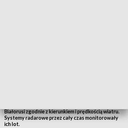
fot. Adobe Stock
Dowództwo Operacyjne Rodzajów Sił Zbrojnych
poinformowało, że w nocy z 24 na 25 grudnia w
polską przestrzeń powietrzną nad województwem
podlaskim wleciały nieznane obiekty. Wojsko
ustaliło, że były to najprawdopodobniej balony
przemytnicze, które przemieszczały się z kierunku
Białorusi zgodnie z kierunkiem i prędkością wiatru.
Systemy radarowe przez cały czas monitorowały
ich lot.