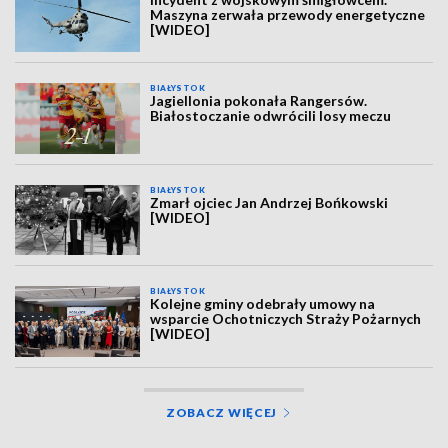
Maszyna zerwała przewody energetyczne
[WIDEO]
BIAŁYSTOK
Jagiellonia pokonała Rangersów.
Białostoczanie odwrócili losy meczu
BIAŁYSTOK
Zmarł ojciec Jan Andrzej Bońkowski
[WIDEO]
BIAŁYSTOK
Kolejne gminy odebrały umowy na
wsparcie Ochotniczych Straży Pożarnych
[WIDEO]
ZOBACZ WIĘCEJ