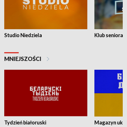
Studio Niedziela
Klub seniora
MNIEJSZOŚCI
Tydzień białoruski
Magazyn ukra