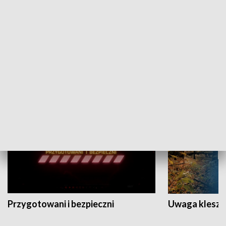
Grajmy Swoje
Białostocki Te
NAUKA I EDUKACJA
Przygotowani i bezpieczni
Uwaga kleszc