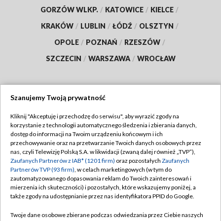
GORZÓW WLKP.
/
KATOWICE
/
KIELCE
/
KRAKÓW
/
LUBLIN
/
ŁÓDŹ
/
OLSZTYN
/
OPOLE
/
POZNAŃ
/
RZESZÓW
/
SZCZECIN
/
WARSZAWA
/
WROCŁAW
Szanujemy Twoją prywatność
Dołącz do nas:
Kliknij "Akceptuję i przechodzę do serwisu", aby wyrazić zgody na
korzystanie z technologii automatycznego śledzenia i zbierania danych,
TVP
dostęp do informacji na Twoim urządzeniu końcowym i ich
Abonament TVP
przechowywanie oraz na przetwarzanie Twoich danych osobowych przez
Regulamin TVP
nas, czyli Telewizję Polską S.A. w likwidacji (zwaną dalej również „TVP”),
Emisja w TVP
Polityka prywatności
Zaufanych Partnerów z IAB* (1201 firm)
oraz pozostałych
Zaufanych
Partnerów TVP (93 firm)
, w celach marketingowych (w tym do
Centrum informacji TVP
Moje zgody
zautomatyzowanego dopasowania reklam do Twoich zainteresowań i
mierzenia ich skuteczności) i pozostałych, które wskazujemy poniżej, a
Naziemna Telewizja Cyfrowa
Pomoc
także zgody na udostępnianie przez nas identyfikatora PPID do Google.
Sklep TVP
Biuro reklamy
Twoje dane osobowe zbierane podczas odwiedzania przez Ciebie naszych