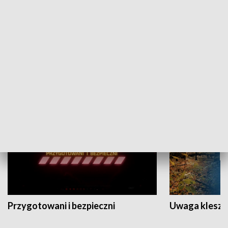
Grajmy Swoje
Białostocki Te
NAUKA I EDUKACJA
Przygotowani i bezpieczni
Uwaga kleszc