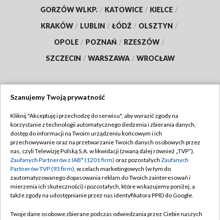
GORZÓW WLKP.
/
KATOWICE
/
KIELCE
/
KRAKÓW
/
LUBLIN
/
ŁÓDŹ
/
OLSZTYN
/
OPOLE
/
POZNAŃ
/
RZESZÓW
/
SZCZECIN
/
WARSZAWA
/
WROCŁAW
Szanujemy Twoją prywatność
Dołącz do nas:
Kliknij "Akceptuję i przechodzę do serwisu", aby wyrazić zgody na
korzystanie z technologii automatycznego śledzenia i zbierania danych,
TVP
dostęp do informacji na Twoim urządzeniu końcowym i ich
Abonament TVP
przechowywanie oraz na przetwarzanie Twoich danych osobowych przez
Regulamin TVP
nas, czyli Telewizję Polską S.A. w likwidacji (zwaną dalej również „TVP”),
Emisja w TVP
Polityka prywatności
Zaufanych Partnerów z IAB* (1201 firm)
oraz pozostałych
Zaufanych
Partnerów TVP (93 firm)
, w celach marketingowych (w tym do
Centrum informacji TVP
Moje zgody
zautomatyzowanego dopasowania reklam do Twoich zainteresowań i
mierzenia ich skuteczności) i pozostałych, które wskazujemy poniżej, a
Naziemna Telewizja Cyfrowa
Pomoc
także zgody na udostępnianie przez nas identyfikatora PPID do Google.
Sklep TVP
Biuro reklamy
Twoje dane osobowe zbierane podczas odwiedzania przez Ciebie naszych