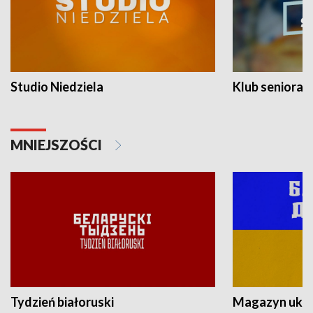
Studio Niedziela
Klub seniora
MNIEJSZOŚCI
Tydzień białoruski
Magazyn ukra