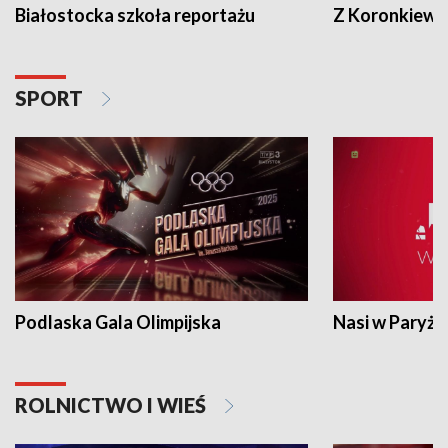
Białostocka szkoła reportażu
Z Koronkiewic
SPORT
Podlaska Gala Olimpijska
Nasi w Paryżu
ROLNICTWO I WIEŚ