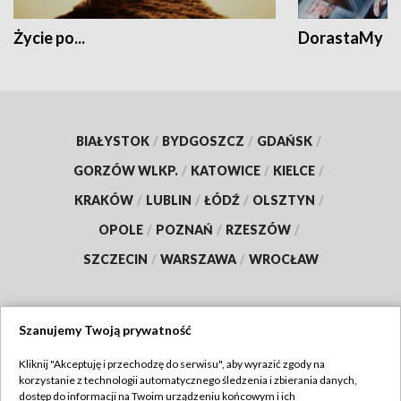
Życie po...
DorastaMy
BIAŁYSTOK
/
BYDGOSZCZ
/
GDAŃSK
/
GORZÓW WLKP.
/
KATOWICE
/
KIELCE
/
KRAKÓW
/
LUBLIN
/
ŁÓDŹ
/
OLSZTYN
/
OPOLE
/
POZNAŃ
/
RZESZÓW
/
SZCZECIN
/
WARSZAWA
/
WROCŁAW
Szanujemy Twoją prywatność
Dołącz do nas:
Kliknij "Akceptuję i przechodzę do serwisu", aby wyrazić zgody na
korzystanie z technologii automatycznego śledzenia i zbierania danych,
TVP
dostęp do informacji na Twoim urządzeniu końcowym i ich