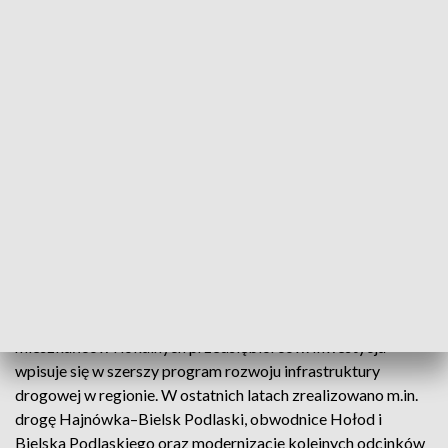
rond, modernizację ulicy Brańskiej oraz budowę wiaduktu
nad linią kolejową nr 32. Trasa poprowadzi dalej do ulicy
Białowieskiej, w rejonie dworca kolejowego i autobusowego,
gdzie również zaplanowano rondo. Dzięki temu ruch
samochodowy i kolejowy ma stać się bezkolizyjny i bardziej
płynny.
Dokumentacja projektowa ma być gotowa w 2027 roku. Jeśli
procedury przebiegną zgodnie z harmonogramem, realizacja
inwestycji będzie możliwa w 2028 roku. Już teraz w budżecie
zabezpieczono środki na opracowanie trzech koncepcji
wiaduktu.
Budowa wiaduktu ma być odpowiedzią na rosnące potrzeby
mieszkańców i lokalnych przedsiębiorców. Inwestycja
wpisuje się w szerszy program rozwoju infrastruktury
drogowej w regionie. W ostatnich latach zrealizowano m.in.
drogę Hajnówka–Bielsk Podlaski, obwodnice Hołod i
Bielska Podlaskiego oraz modernizacje kolejnych odcinków