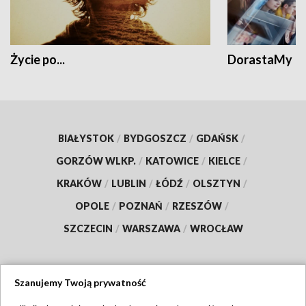
Życie po...
DorastaMy
BIAŁYSTOK
/
BYDGOSZCZ
/
GDAŃSK
/
GORZÓW WLKP.
/
KATOWICE
/
KIELCE
/
KRAKÓW
/
LUBLIN
/
ŁÓDŹ
/
OLSZTYN
/
OPOLE
/
POZNAŃ
/
RZESZÓW
/
SZCZECIN
/
WARSZAWA
/
WROCŁAW
Szanujemy Twoją prywatność
Dołącz do nas: