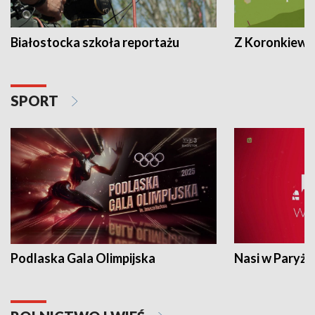
Białostocka szkoła reportażu
Z Koronkiewic
SPORT
Podlaska Gala Olimpijska
Nasi w Paryżu