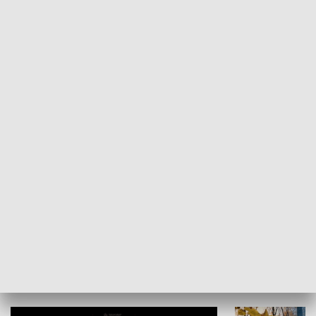
Żyjący Kościół
Usłyszeć Ewa
KULTURA I SZTUKA
Grajmy Swoje
Białostocki Te
NAUKA I EDUKACJA