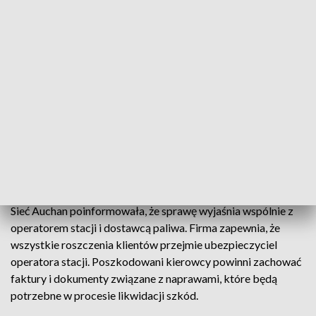
zatankowali paliwo, po krótkim czasie tracili możliwość
dalszej jazdy. Po sprawdzeniu zbiorników okazało się, że
zamiast benzyny do baków trafił olej napędowy. Policjanci
zbierają zgłoszenia od kolejnych poszkodowanych
kierowców i wyjaśniają okoliczności zdarzenia.
Uszkodzone pojazdy wymagają m.in. czyszczenia
zbiorników paliwa, układów paliwowych, wymiany filtrów, a
w niektórych przypadkach także pomp paliwowych i napraw
silników. Dla wielu kierowców awarie oznaczają poważne
utrudnienia, zwłaszcza w okresie przedświątecznym.
Sieć Auchan poinformowała, że sprawę wyjaśnia wspólnie z
operatorem stacji i dostawcą paliwa. Firma zapewnia, że
wszystkie roszczenia klientów przejmie ubezpieczyciel
operatora stacji. Poszkodowani kierowcy powinni zachować
faktury i dokumenty związane z naprawami, które będą
potrzebne w procesie likwidacji szkód.