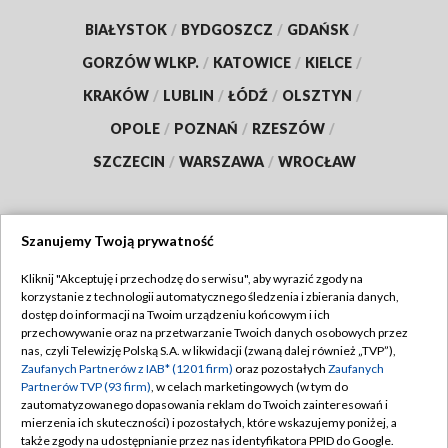
BIAŁYSTOK
/
BYDGOSZCZ
/
GDAŃSK
/
GORZÓW WLKP.
/
KATOWICE
/
KIELCE
/
KRAKÓW
/
LUBLIN
/
ŁÓDŹ
/
OLSZTYN
/
OPOLE
/
POZNAŃ
/
RZESZÓW
/
SZCZECIN
/
WARSZAWA
/
WROCŁAW
Szanujemy Twoją prywatność
Dołącz do nas:
Kliknij "Akceptuję i przechodzę do serwisu", aby wyrazić zgody na
korzystanie z technologii automatycznego śledzenia i zbierania danych,
TVP
dostęp do informacji na Twoim urządzeniu końcowym i ich
Abonament TVP
przechowywanie oraz na przetwarzanie Twoich danych osobowych przez
Regulamin TVP
nas, czyli Telewizję Polską S.A. w likwidacji (zwaną dalej również „TVP”),
Emisja w TVP
Polityka prywatności
Zaufanych Partnerów z IAB* (1201 firm)
oraz pozostałych
Zaufanych
Partnerów TVP (93 firm)
, w celach marketingowych (w tym do
Centrum informacji TVP
Moje zgody
zautomatyzowanego dopasowania reklam do Twoich zainteresowań i
mierzenia ich skuteczności) i pozostałych, które wskazujemy poniżej, a
Naziemna Telewizja Cyfrowa
Pomoc
także zgody na udostępnianie przez nas identyfikatora PPID do Google.