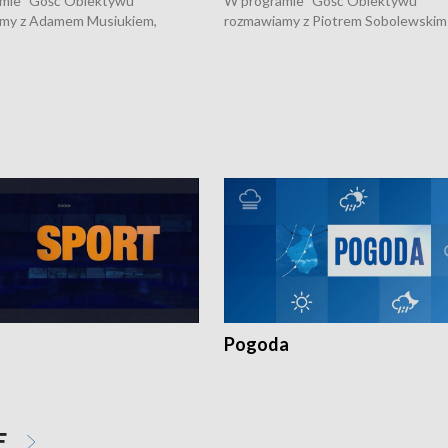
mie "Gość Obiektywu"
W programie "Gość Obiektywu"
my z Adamem Musiukiem,
rozmawiamy z Piotrem Sobolewskim
m wojewódzkim konserwatorem
Towarzystwa Amickus o możliwości
o kondycji zabytków w regionie
wsparcia osób dotkniętych przemocą
 wniosków na prace
działaniu Ośrodka Pomocy Osobom
torskie.
Pokrzywdzonym Przestępstwem.
Pogoda
E