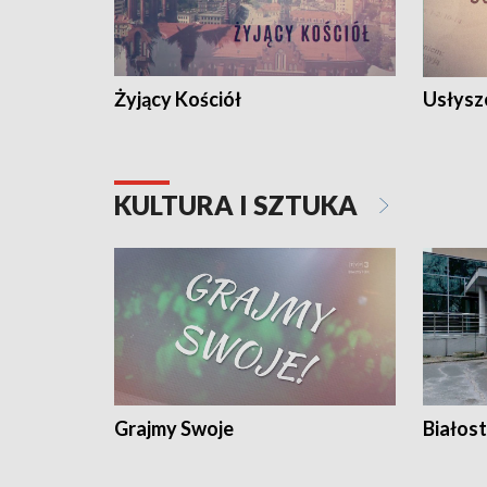
Żyjący Kościół
Usłysz
KULTURA I SZTUKA
Grajmy Swoje
Białost