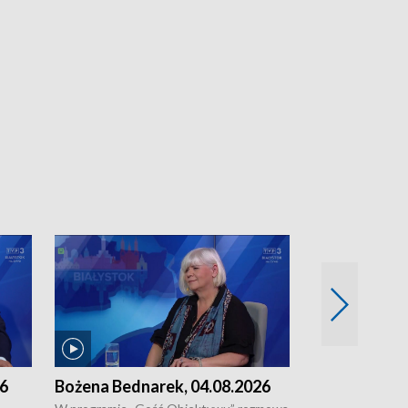
26
Bożena Bednarek, 04.08.2026
dr Katarzyna
03.08.2026