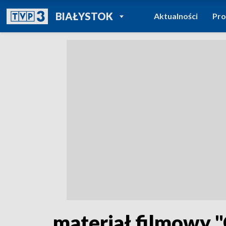
POWRÓT DO
BIAŁYSTOK
Aktualności
Pr
TVP REGIONY
materiał filmowy 