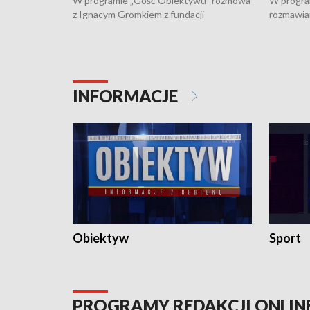
W programie „Gość Obiektywu” rozmowa
W progra
z Ignacym Gromkiem z fundacji
rozmawia
"Przystanek Autyzm" o opiece dorosłych
podlaski
osób autystycznych oraz potrzebie
zabytków 
dziennej i całodobowej opieki.
i naborze
konserwa
INFORMACJE
Obiektyw
Sport
PROGRAMY REDAKCJI ONLIN