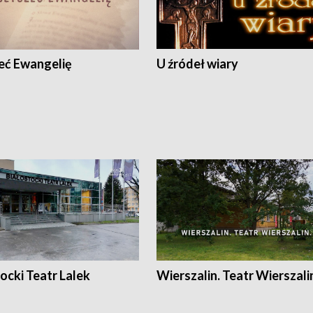
eć Ewangelię
U źródeł wiary
ocki Teatr Lalek
Wierszalin. Teatr Wierszali