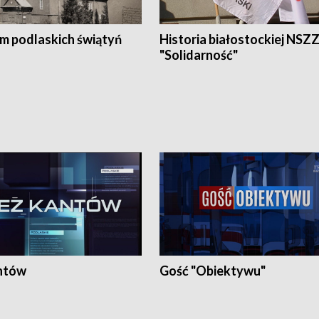
em podlaskich świątyń
Historia białostockiej NSZ
"Solidarność"
ntów
Gość "Obiektywu"