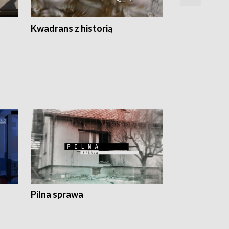
Z
Kwadrans z historią
Kartki z kal
Pilna sprawa