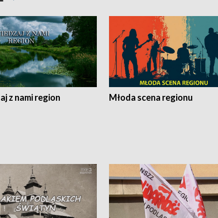
j z nami region
Młoda scena regionu