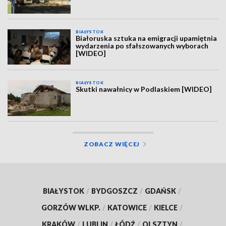
BIAŁYSTOK
Białoruska sztuka na emigracji upamiętnia
wydarzenia po sfałszowanych wyborach
[WIDEO]
BIAŁYSTOK
Skutki nawałnicy w Podlaskiem [WIDEO]
ZOBACZ WIĘCEJ
BIAŁYSTOK
/
BYDGOSZCZ
/
GDAŃSK
/
GORZÓW WLKP.
/
KATOWICE
/
KIELCE
/
KRAKÓW
/
LUBLIN
/
ŁÓDŹ
/
OLSZTYN
/