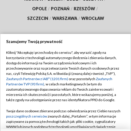
OPOLE
/
POZNAŃ
/
RZESZÓW
/
SZCZECIN
/
WARSZAWA
/
WROCŁAW
Szanujemy Twoją prywatność
Dołącz do nas:
Kliknij "Akceptuję i przechodzę do serwisu", aby wyrazić zgody na
korzystanie z technologii automatycznego śledzenia i zbierania danych,
TVP
dostęp do informacji na Twoim urządzeniu końcowym i ich
Abonament TVP
przechowywanie oraz na przetwarzanie Twoich danych osobowych przez
Regulamin TVP
nas, czyli Telewizję Polską S.A. w likwidacji (zwaną dalej również „TVP”),
Emisja w TVP
Polityka prywatności
Zaufanych Partnerów z IAB* (1201 firm)
oraz pozostałych
Zaufanych
Partnerów TVP (93 firm)
, w celach marketingowych (w tym do
Centrum informacji TVP
Moje zgody
zautomatyzowanego dopasowania reklam do Twoich zainteresowań i
mierzenia ich skuteczności) i pozostałych, które wskazujemy poniżej, a
Naziemna Telewizja Cyfrowa
Pomoc
także zgody na udostępnianie przez nas identyfikatora PPID do Google.
Sklep TVP
Biuro reklamy
Twoje dane osobowe zbierane podczas odwiedzania przez Ciebie naszych
Rada Programowa
Kontakt
poszczególnych serwisów
zwanych dalej „Portalem”, w tym informacje
zapisywane za pomocą technologii takich jak: pliki cookie, sygnalizatory
System NOS
WWW lub innych podobnych technologii umożliwiających świadczenie