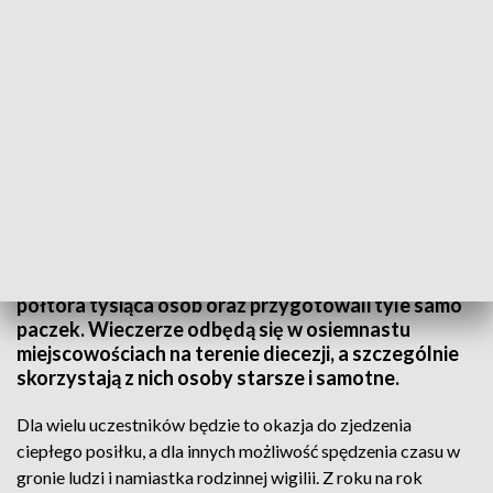
fot. TVP3 Białystok
Wolontariusze Caritas Diecezji Łomżyńskiej
zorganizowali w tym roku wigilijne spotkania dla
półtora tysiąca osób oraz przygotowali tyle samo
paczek. Wieczerze odbędą się w osiemnastu
miejscowościach na terenie diecezji, a szczególnie
skorzystają z nich osoby starsze i samotne.
Dla wielu uczestników będzie to okazja do zjedzenia
ciepłego posiłku, a dla innych możliwość spędzenia czasu w
gronie ludzi i namiastka rodzinnej wigilii. Z roku na rok