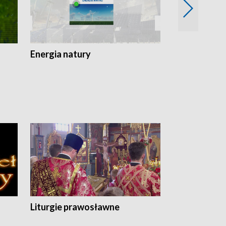
Energia natury
Ogród i nie t
Liturgie prawosławne