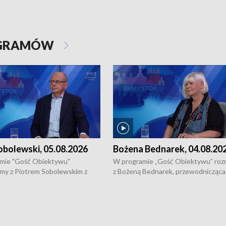
OGRAMÓW
obolewski, 05.08.2026
Bożena Bednarek, 04.08.20
mie "Gość Obiektywu"
W programie „Gość Obiektywu” ro
my z Piotrem Sobolewskim z
z Bożeną Bednarek, przewodnicząca
twa Amickus o możliwościach
Białostockiej Rady Seniorów, o walc
osób dotkniętych przemocą i
samotnością, pomysłach na to jak
u Ośrodka Pomocy Osobom
wyciągać osoby starsze z domów i j
zonym Przestępstwem.
ważne jest to by nie były same.