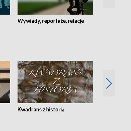
Wywiady, reportaże, relacje
Recepta na...
Z
Kwadrans z historią
Kartki z kal