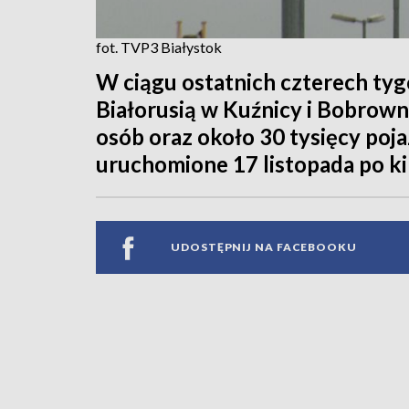
fot. TVP3 Białystok
W ciągu ostatnich czterech tyg
Białorusią w Kuźnicy i Bobrow
osób oraz około 30 tysięcy poj
uruchomione 17 listopada po kil
UDOSTĘPNIJ NA FACEBOOKU