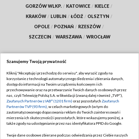
GORZÓW WLKP.
/
KATOWICE
/
KIELCE
/
KRAKÓW
/
LUBLIN
/
ŁÓDŹ
/
OLSZTYN
/
OPOLE
/
POZNAŃ
/
RZESZÓW
/
SZCZECIN
/
WARSZAWA
/
WROCŁAW
Szanujemy Twoją prywatność
Dołącz do nas:
Kliknij "Akceptuję i przechodzę do serwisu", aby wyrazić zgody na
korzystanie z technologii automatycznego śledzenia i zbierania danych,
TVP
dostęp do informacji na Twoim urządzeniu końcowym i ich
Abonament TVP
przechowywanie oraz na przetwarzanie Twoich danych osobowych przez
Regulamin TVP
nas, czyli Telewizję Polską S.A. w likwidacji (zwaną dalej również „TVP”),
Emisja w TVP
Polityka prywatności
Zaufanych Partnerów z IAB* (1201 firm)
oraz pozostałych
Zaufanych
Partnerów TVP (93 firm)
, w celach marketingowych (w tym do
Centrum informacji TVP
Moje zgody
zautomatyzowanego dopasowania reklam do Twoich zainteresowań i
mierzenia ich skuteczności) i pozostałych, które wskazujemy poniżej, a
Naziemna Telewizja Cyfrowa
Pomoc
także zgody na udostępnianie przez nas identyfikatora PPID do Google.
Sklep TVP
Biuro reklamy
Twoje dane osobowe zbierane podczas odwiedzania przez Ciebie naszych