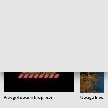
Grajmy Swoje
Białostocki Te
NAUKA I EDUKACJA
Przygotowani i bezpieczni
Uwaga kleszc