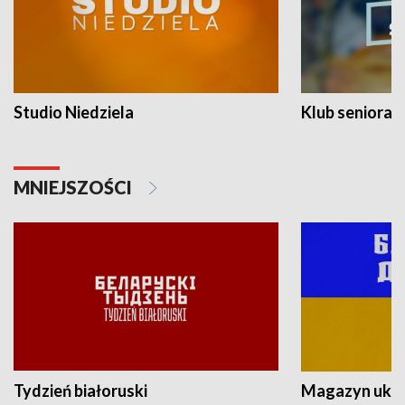
Studio Niedziela
Klub seniora
MNIEJSZOŚCI
Tydzień białoruski
Magazyn ukra