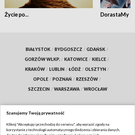
Życie po...
DorastaMy
BIAŁYSTOK
/
BYDGOSZCZ
/
GDAŃSK
/
GORZÓW WLKP.
/
KATOWICE
/
KIELCE
/
KRAKÓW
/
LUBLIN
/
ŁÓDŹ
/
OLSZTYN
/
OPOLE
/
POZNAŃ
/
RZESZÓW
/
SZCZECIN
/
WARSZAWA
/
WROCŁAW
Szanujemy Twoją prywatność
Dołącz do nas:
Kliknij "Akceptuję i przechodzę do serwisu", aby wyrazić zgody na
korzystanie z technologii automatycznego śledzenia i zbierania danych,
TVP