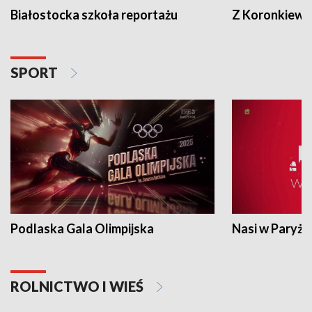
Białostocka szkoła reportażu
Z Koronkiewic
SPORT
Podlaska Gala Olimpijska
Nasi w Paryżu
ROLNICTWO I WIEŚ