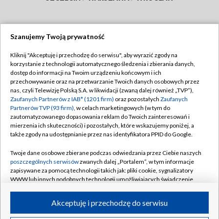
Szanujemy Twoją prywatność
Dołącz do nas:
Kliknij "Akceptuję i przechodzę do serwisu", aby wyrazić zgody na
korzystanie z technologii automatycznego śledzenia i zbierania danych,
TVP
dostęp do informacji na Twoim urządzeniu końcowym i ich
Abonament TVP
przechowywanie oraz na przetwarzanie Twoich danych osobowych przez
Regulamin TVP
nas, czyli Telewizję Polską S.A. w likwidacji (zwaną dalej również „TVP”),
Emisja w TVP
Polityka prywatności
Zaufanych Partnerów z IAB* (1201 firm)
oraz pozostałych
Zaufanych
Partnerów TVP (93 firm)
, w celach marketingowych (w tym do
Centrum informacji TVP
Moje zgody
zautomatyzowanego dopasowania reklam do Twoich zainteresowań i
mierzenia ich skuteczności) i pozostałych, które wskazujemy poniżej, a
Naziemna Telewizja Cyfrowa
Pomoc
także zgody na udostępnianie przez nas identyfikatora PPID do Google.
Sklep TVP
Biuro reklamy
Twoje dane osobowe zbierane podczas odwiedzania przez Ciebie naszych
Rada Programowa
Kontakt
poszczególnych serwisów
zwanych dalej „Portalem”, w tym informacje
zapisywane za pomocą technologii takich jak: pliki cookie, sygnalizatory
System NOS
WWW lub innych podobnych technologii umożliwiających świadczenie
dopasowanych i bezpiecznych usług, personalizację treści oraz reklam,
Informacje o nadawcy
Kanały
udostępnianie funkcji mediów społecznościowych oraz analizowanie
Akceptuję i przechodzę do serwisu
ruchu w Internecie.
Program dla prasy
©2026 Telewizja Polska S.A. w likwidacji