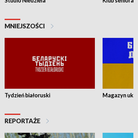
Studio Niedziela
Klub seniora
MNIEJSZOŚCI
Tydzień białoruski
Magazyn ukra
REPORTAŻE