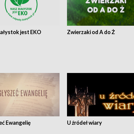
iałystok jest EKO
Zwierzaki od A do Ż
eć Ewangelię
U źródeł wiary