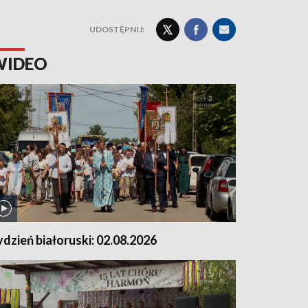
UDOSTĘPNIJ:
WIDEO
ydzień białoruski: 02.08.2026