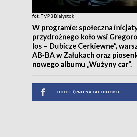
fot. TVP3 Białystok
W programie: społeczna inicjat
przydrożnego koło wsi Gregoro
los – Dubicze Cerkiewne”, wars
AB-BA w Załukach oraz piosenk
nowego albumu „Wużyny car”.
UDOSTĘPNIJ NA FACEBOOKU