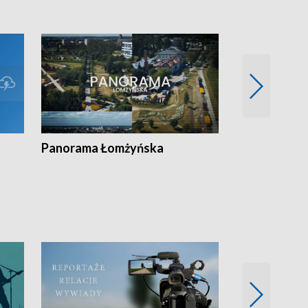
Panorama Łomżyńska
Przegląd suw