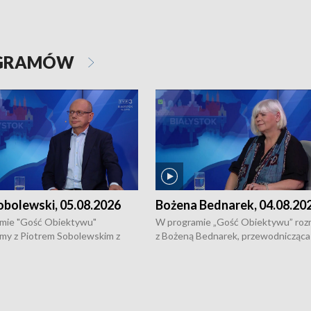
OGRAMÓW
obolewski, 05.08.2026
Bożena Bednarek, 04.08.20
mie "Gość Obiektywu"
W programie „Gość Obiektywu” ro
my z Piotrem Sobolewskim z
z Bożeną Bednarek, przewodnicząca
twa Amickus o możliwościach
Białostockiej Rady Seniorów, o walc
osób dotkniętych przemocą i
samotnością, pomysłach na to jak
u Ośrodka Pomocy Osobom
wyciągać osoby starsze z domów i j
zonym Przestępstwem.
ważne jest to by nie były same.