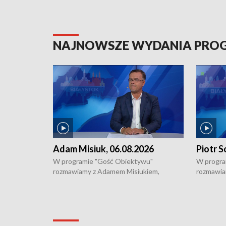
NAJNOWSZE WYDANIA PR
Adam Misiuk, 06.08.2026
Piotr S
W programie "Gość Obiektywu"
W progra
rozmawiamy z Adamem Misiukiem,
rozmawia
podlaskim wojewódzkim konserwatorem
Towarzys
zabytków o kondycji zabytków w regionie
wsparcia 
i naborze wniosków na prace
działani
konserwatorskie.
Pokrzywd