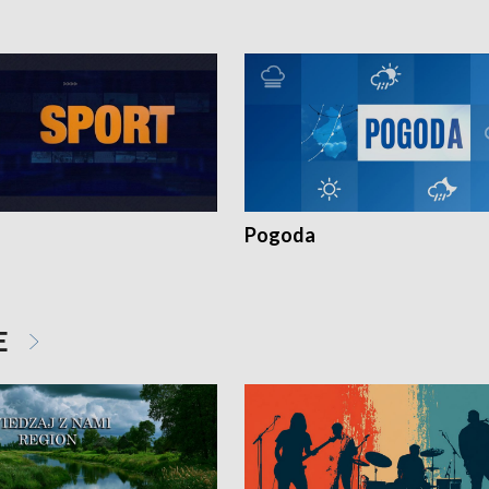
Pogoda
E