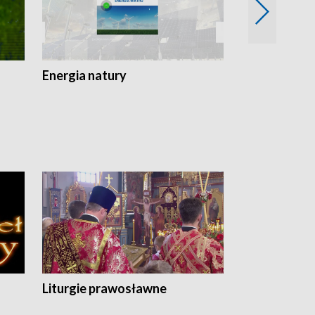
Energia natury
Ogród i nie t
Liturgie prawosławne