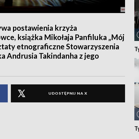
ywa postawienia krzyża
wce, książka Mikołaja Panfiluka „Mój
ztaty etnograficzne Stowarzyszenia
T
a Andrusia Takindanha z jego
UDOSTĘPNIJ NA X
T