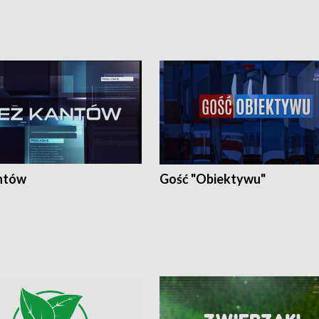
ntów
Gość "Obiektywu"