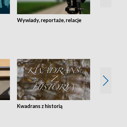
Wywiady, reportaże, relacje
Recepta na...
Z
Kwadrans z historią
Kartki z kal