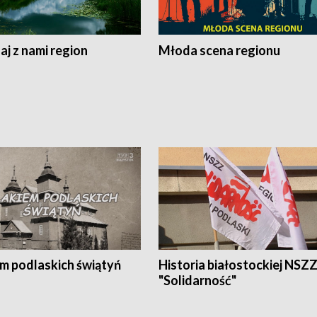
j z nami region
Młoda scena regionu
em podlaskich świątyń
Historia białostockiej NSZ
"Solidarność"