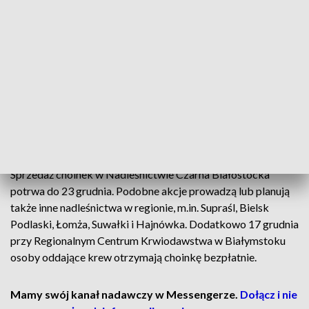
choinkę przy użyciu udostępnionych narzędzi. Dla wielu
rodzin to nie tylko zakup, ale też wspólne przeżycie i
satysfakcja z własnoręcznie pozyskanego drzewka.
Na uczestników akcji przygotowano także miejsce na
odpoczynek przy ognisku, co sprzyja rodzinnej atmosferze.
Leśnicy przypominają jednocześnie, że samowolna wycinka
drzew w lesie bez zgody nadleśnictwa jest kradzieżą i grozi
mandatem w wysokości co najmniej 500 zł.
Sprzedaż choinek w Nadleśnictwie Czarna Białostocka
potrwa do 23 grudnia. Podobne akcje prowadzą lub planują
także inne nadleśnictwa w regionie, m.in. Supraśl, Bielsk
Podlaski, Łomża, Suwałki i Hajnówka. Dodatkowo 17 grudnia
przy Regionalnym Centrum Krwiodawstwa w Białymstoku
osoby oddające krew otrzymają choinkę bezpłatnie.
Mamy swój kanał nadawczy w Messengerze.
Dołącz i nie