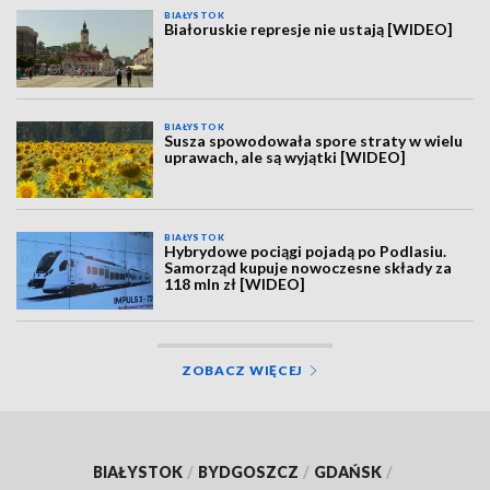
BIAŁYSTOK
Białoruskie represje nie ustają [WIDEO]
BIAŁYSTOK
Susza spowodowała spore straty w wielu
uprawach, ale są wyjątki [WIDEO]
BIAŁYSTOK
Hybrydowe pociągi pojadą po Podlasiu.
Samorząd kupuje nowoczesne składy za
118 mln zł [WIDEO]
ZOBACZ WIĘCEJ
BIAŁYSTOK
/
BYDGOSZCZ
/
GDAŃSK
/