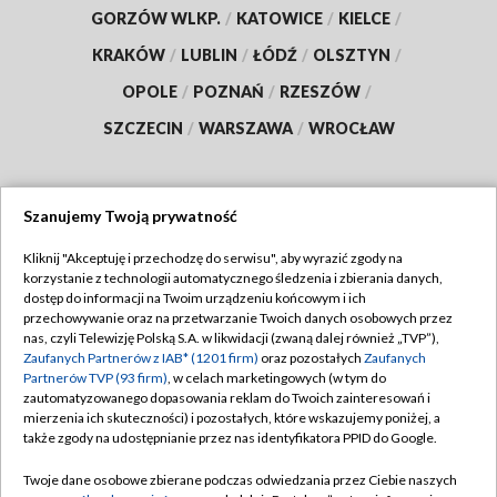
GORZÓW WLKP.
/
KATOWICE
/
KIELCE
/
KRAKÓW
/
LUBLIN
/
ŁÓDŹ
/
OLSZTYN
/
OPOLE
/
POZNAŃ
/
RZESZÓW
/
SZCZECIN
/
WARSZAWA
/
WROCŁAW
Szanujemy Twoją prywatność
Dołącz do nas:
Kliknij "Akceptuję i przechodzę do serwisu", aby wyrazić zgody na
korzystanie z technologii automatycznego śledzenia i zbierania danych,
TVP
dostęp do informacji na Twoim urządzeniu końcowym i ich
Abonament TVP
przechowywanie oraz na przetwarzanie Twoich danych osobowych przez
Regulamin TVP
nas, czyli Telewizję Polską S.A. w likwidacji (zwaną dalej również „TVP”),
Emisja w TVP
Polityka prywatności
Zaufanych Partnerów z IAB* (1201 firm)
oraz pozostałych
Zaufanych
Partnerów TVP (93 firm)
, w celach marketingowych (w tym do
Centrum informacji TVP
Moje zgody
zautomatyzowanego dopasowania reklam do Twoich zainteresowań i
mierzenia ich skuteczności) i pozostałych, które wskazujemy poniżej, a
Naziemna Telewizja Cyfrowa
Pomoc
także zgody na udostępnianie przez nas identyfikatora PPID do Google.
Sklep TVP
Biuro reklamy
Twoje dane osobowe zbierane podczas odwiedzania przez Ciebie naszych
Rada Programowa