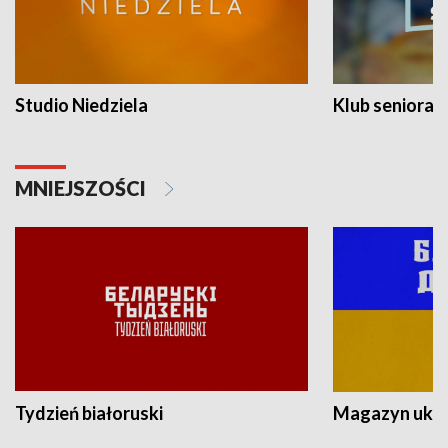
Studio Niedziela
Klub seniora
MNIEJSZOŚCI
Tydzień białoruski
Magazyn ukra