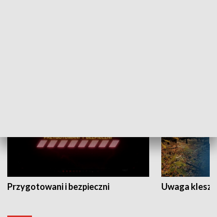
Grajmy Swoje
Białostocki Te
NAUKA I EDUKACJA
Przygotowani i bezpieczni
Uwaga kleszc