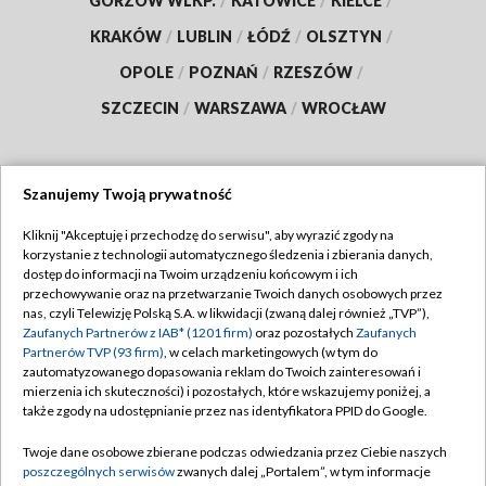
GORZÓW WLKP.
/
KATOWICE
/
KIELCE
/
KRAKÓW
/
LUBLIN
/
ŁÓDŹ
/
OLSZTYN
/
OPOLE
/
POZNAŃ
/
RZESZÓW
/
SZCZECIN
/
WARSZAWA
/
WROCŁAW
Szanujemy Twoją prywatność
Dołącz do nas:
Kliknij "Akceptuję i przechodzę do serwisu", aby wyrazić zgody na
korzystanie z technologii automatycznego śledzenia i zbierania danych,
TVP
dostęp do informacji na Twoim urządzeniu końcowym i ich
Abonament TVP
przechowywanie oraz na przetwarzanie Twoich danych osobowych przez
Regulamin TVP
nas, czyli Telewizję Polską S.A. w likwidacji (zwaną dalej również „TVP”),
Emisja w TVP
Polityka prywatności
Zaufanych Partnerów z IAB* (1201 firm)
oraz pozostałych
Zaufanych
Partnerów TVP (93 firm)
, w celach marketingowych (w tym do
Centrum informacji TVP
Moje zgody
zautomatyzowanego dopasowania reklam do Twoich zainteresowań i
mierzenia ich skuteczności) i pozostałych, które wskazujemy poniżej, a
Naziemna Telewizja Cyfrowa
Pomoc
także zgody na udostępnianie przez nas identyfikatora PPID do Google.
Sklep TVP
Biuro reklamy
Twoje dane osobowe zbierane podczas odwiedzania przez Ciebie naszych
Rada Programowa
Kontakt
poszczególnych serwisów
zwanych dalej „Portalem”, w tym informacje