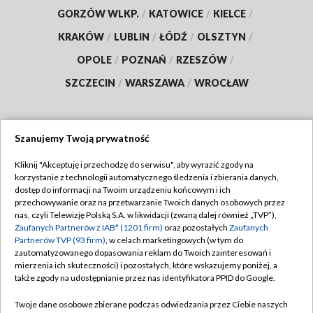
GORZÓW WLKP.
/
KATOWICE
/
KIELCE
/
KRAKÓW
/
LUBLIN
/
ŁÓDŹ
/
OLSZTYN
/
OPOLE
/
POZNAŃ
/
RZESZÓW
/
SZCZECIN
/
WARSZAWA
/
WROCŁAW
Szanujemy Twoją prywatność
Dołącz do nas:
Kliknij "Akceptuję i przechodzę do serwisu", aby wyrazić zgody na
korzystanie z technologii automatycznego śledzenia i zbierania danych,
TVP
dostęp do informacji na Twoim urządzeniu końcowym i ich
Abonament TVP
przechowywanie oraz na przetwarzanie Twoich danych osobowych przez
Regulamin TVP
nas, czyli Telewizję Polską S.A. w likwidacji (zwaną dalej również „TVP”),
Emisja w TVP
Polityka prywatności
Zaufanych Partnerów z IAB* (1201 firm)
oraz pozostałych
Zaufanych
Partnerów TVP (93 firm)
, w celach marketingowych (w tym do
Centrum informacji TVP
Moje zgody
zautomatyzowanego dopasowania reklam do Twoich zainteresowań i
mierzenia ich skuteczności) i pozostałych, które wskazujemy poniżej, a
Naziemna Telewizja Cyfrowa
Pomoc
także zgody na udostępnianie przez nas identyfikatora PPID do Google.
Sklep TVP
Biuro reklamy
Twoje dane osobowe zbierane podczas odwiedzania przez Ciebie naszych