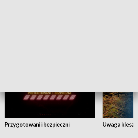
Grajmy Swoje
Białostocki Te
NAUKA I EDUKACJA
Przygotowani i bezpieczni
Uwaga kleszc