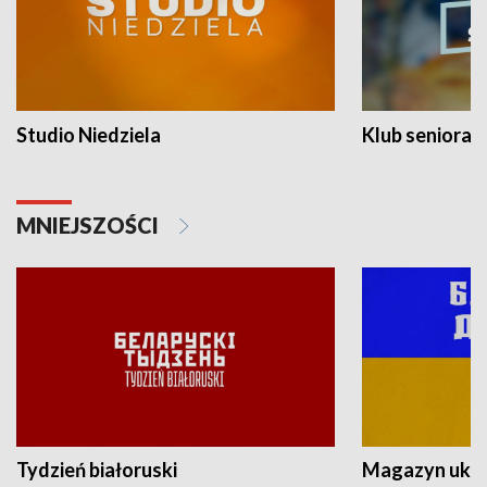
Studio Niedziela
Klub seniora
MNIEJSZOŚCI
Tydzień białoruski
Magazyn ukra