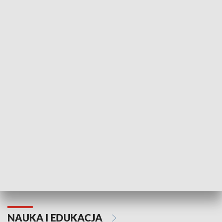
Żyjący Kościół
Usłyszeć Ewa
KULTURA I SZTUKA
Grajmy Swoje
Białostocki Te
NAUKA I EDUKACJA