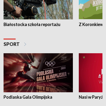
Białostocka szkoła reportażu
Z Koronkiewic
SPORT
Podlaska Gala Olimpijska
Nasi w Paryżu