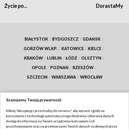
Życie po...
DorastaMy
BIAŁYSTOK
/
BYDGOSZCZ
/
GDAŃSK
/
GORZÓW WLKP.
/
KATOWICE
/
KIELCE
/
KRAKÓW
/
LUBLIN
/
ŁÓDŹ
/
OLSZTYN
/
OPOLE
/
POZNAŃ
/
RZESZÓW
/
SZCZECIN
/
WARSZAWA
/
WROCŁAW
Szanujemy Twoją prywatność
Dołącz do nas:
Kliknij "Akceptuję i przechodzę do serwisu", aby wyrazić zgody na
korzystanie z technologii automatycznego śledzenia i zbierania danych,
TVP
dostęp do informacji na Twoim urządzeniu końcowym i ich
Abonament TVP
przechowywanie oraz na przetwarzanie Twoich danych osobowych przez
Regulamin TVP