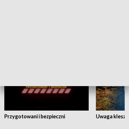
Grajmy Swoje
Białostocki Te
NAUKA I EDUKACJA
Przygotowani i bezpieczni
Uwaga kleszc