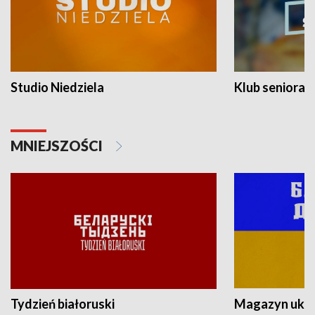
Studio Niedziela
Klub seniora
MNIEJSZOŚCI
Tydzień białoruski
Magazyn ukra