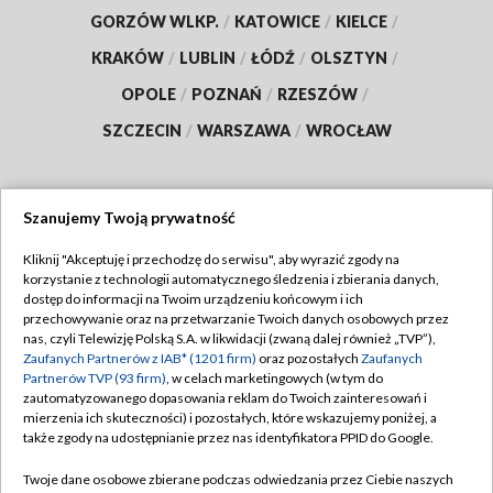
GORZÓW WLKP.
/
KATOWICE
/
KIELCE
/
KRAKÓW
/
LUBLIN
/
ŁÓDŹ
/
OLSZTYN
/
OPOLE
/
POZNAŃ
/
RZESZÓW
/
SZCZECIN
/
WARSZAWA
/
WROCŁAW
Szanujemy Twoją prywatność
Dołącz do nas:
Kliknij "Akceptuję i przechodzę do serwisu", aby wyrazić zgody na
korzystanie z technologii automatycznego śledzenia i zbierania danych,
TVP
dostęp do informacji na Twoim urządzeniu końcowym i ich
Abonament TVP
przechowywanie oraz na przetwarzanie Twoich danych osobowych przez
Regulamin TVP
nas, czyli Telewizję Polską S.A. w likwidacji (zwaną dalej również „TVP”),
Emisja w TVP
Polityka prywatności
Zaufanych Partnerów z IAB* (1201 firm)
oraz pozostałych
Zaufanych
Partnerów TVP (93 firm)
, w celach marketingowych (w tym do
Centrum informacji TVP
Moje zgody
zautomatyzowanego dopasowania reklam do Twoich zainteresowań i
mierzenia ich skuteczności) i pozostałych, które wskazujemy poniżej, a
Naziemna Telewizja Cyfrowa
Pomoc
także zgody na udostępnianie przez nas identyfikatora PPID do Google.
Sklep TVP
Biuro reklamy
Twoje dane osobowe zbierane podczas odwiedzania przez Ciebie naszych