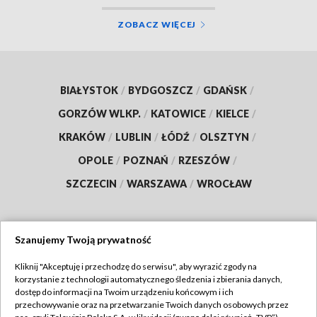
ZOBACZ WIĘCEJ
BIAŁYSTOK
/
BYDGOSZCZ
/
GDAŃSK
/
GORZÓW WLKP.
/
KATOWICE
/
KIELCE
/
KRAKÓW
/
LUBLIN
/
ŁÓDŹ
/
OLSZTYN
/
OPOLE
/
POZNAŃ
/
RZESZÓW
/
SZCZECIN
/
WARSZAWA
/
WROCŁAW
Szanujemy Twoją prywatność
Dołącz do nas:
Kliknij "Akceptuję i przechodzę do serwisu", aby wyrazić zgody na
korzystanie z technologii automatycznego śledzenia i zbierania danych,
TVP
dostęp do informacji na Twoim urządzeniu końcowym i ich
Abonament TVP
przechowywanie oraz na przetwarzanie Twoich danych osobowych przez
Regulamin TVP