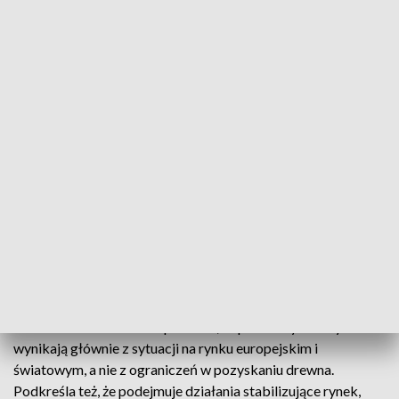
Protest zorganizowała Krajowa Sekcja Pracowników
Leśnictwa NSZZ Solidarność, wspierana przez inne związki
zawodowe. Obecni byli także politycy PiS i Konfederacji
oraz doradca prezydenta. Manifestujący podkreślali, że lasy
potrzebują rozsądnego wsparcia, a decyzje dotyczące
gospodarki leśnej powinny uwzględniać głos leśników,
myśliwych i lokalnych społeczności.
Przed siedzibą Regionalnej Dyrekcji Lasów Państwowych
przedstawiono 10 postulatów, w tym przeprowadzenie
rzetelnych konsultacji, uznanie drewna za surowiec
strategiczny oraz zapewnienie stabilnej podaży na poziomie
40 mln m³ rocznie. Organizatorzy wskazywali, że moratorium
uderza w firmy leśne, które w regionie tracą miliony złotych.
Ministerstwo klimatu odpowiada, że problemy branży
wynikają głównie z sytuacji na rynku europejskim i
światowym, a nie z ograniczeń w pozyskaniu drewna.
Podkreśla też, że podejmuje działania stabilizujące rynek,