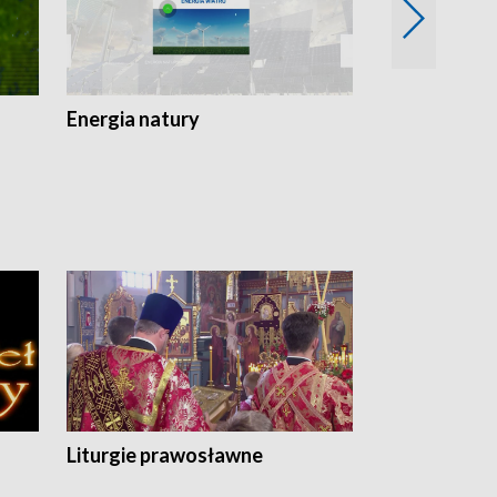
Energia natury
Ogród i nie t
Liturgie prawosławne