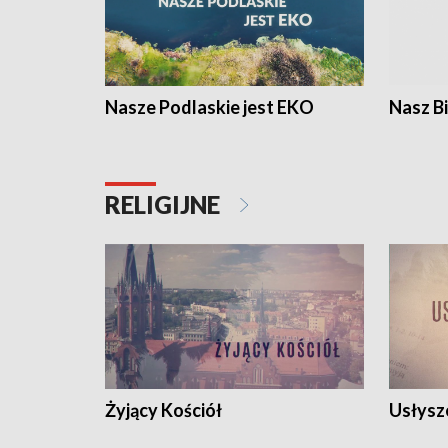
Nasze Podlaskie jest EKO
Nasz B
RELIGIJNE
Żyjący Kościół
Usłysz