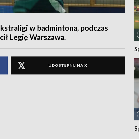
Ekstraligi w badmintona, podczas
cił Legię Warszawa.
S
UDOSTĘPNIJ NA X
S