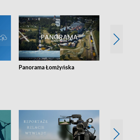
Panorama Łomżyńska
Przegląd suw