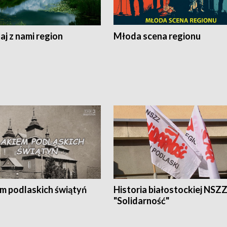
j z nami region
Młoda scena regionu
em podlaskich świątyń
Historia białostockiej NSZ
"Solidarność"