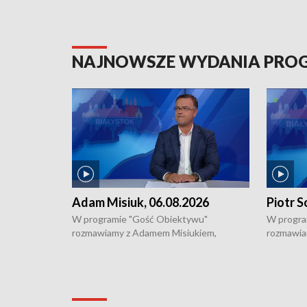
NAJNOWSZE WYDANIA PR
Adam Misiuk, 06.08.2026
Piotr S
W programie "Gość Obiektywu"
W progra
rozmawiamy z Adamem Misiukiem,
rozmawia
podlaskim wojewódzkim konserwatorem
Towarzys
zabytków o kondycji zabytków w regionie
wsparcia 
i naborze wniosków na prace
działani
konserwatorskie.
Pokrzywd