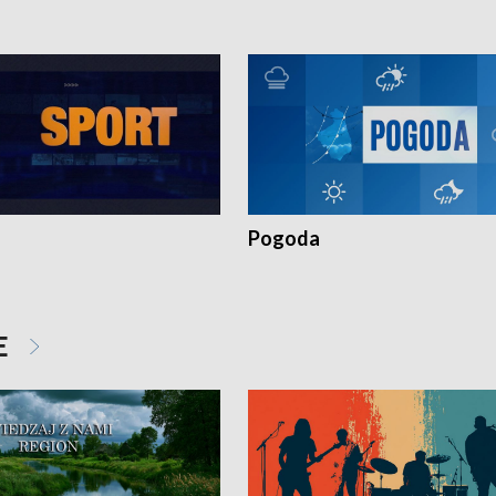
Pogoda
E