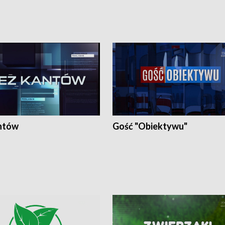
ntów
Gość "Obiektywu"