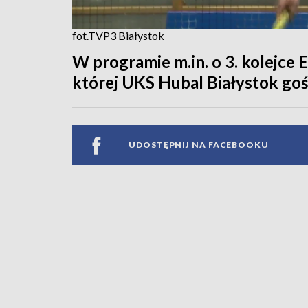
fot.TVP3 Białystok
W programie m.in. o 3. kolejce 
której UKS Hubal Białystok goś
UDOSTĘPNIJ NA FACEBOOKU