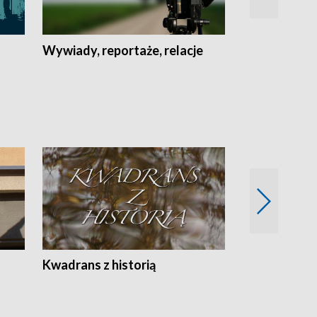
Wywiady, reportaże, relacje
Recepta na...
Z
Kwadrans z historią
Kartki z kal