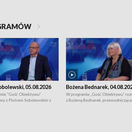
OGRAMÓW
obolewski, 05.08.2026
Bożena Bednarek, 04.08.20
mie "Gość Obiektywu"
W programie „Gość Obiektywu” ro
my z Piotrem Sobolewskim z
z Bożeną Bednarek, przewodnicząca
twa Amickus o możliwościach
Białostockiej Rady Seniorów, o walc
osób dotkniętych przemocą i
samotnością, pomysłach na to jak
u Ośrodka Pomocy Osobom
wyciągać osoby starsze z domów i j
zonym Przestępstwem.
ważne jest to by nie były same.