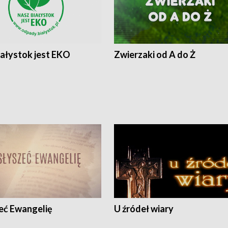
iałystok jest EKO
Zwierzaki od A do Ż
eć Ewangelię
U źródeł wiary