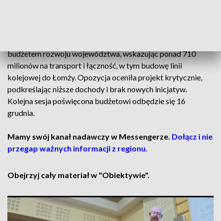
Gród – Zwodzieckie oraz Łapy – Roszki Wodźki – Wysokie
Mazowieckie, których koszt to ponad 372 miliony złotych.
Łukasz Prokorym, marszałek województwa, nazwał plan
budżetem rozwoju województwa, wskazując ponad 710
milionów na transport i łączność, w tym budowę linii
kolejowej do Łomży. Opozycja oceniła projekt krytycznie,
podkreślając niższe dochody i brak nowych inicjatyw.
Kolejna sesja poświęcona budżetowi odbędzie się 16
grudnia.
Mamy swój kanał nadawczy w Messengerze.
Dołącz i nie
przegap ważnych informacji z regionu.
Obejrzyj cały materiał w "Obiektywie".