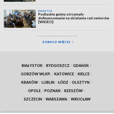
BIAŁYSTOK
Podlaskie gminy otrzymały
dofinansowanie na działania rad seniorów
[WIDEO]
ZOBACZ WIĘCEJ
BIAŁYSTOK
/
BYDGOSZCZ
/
GDAŃSK
/
GORZÓW WLKP.
/
KATOWICE
/
KIELCE
/
KRAKÓW
/
LUBLIN
/
ŁÓDŹ
/
OLSZTYN
/
OPOLE
/
POZNAŃ
/
RZESZÓW
/
SZCZECIN
/
WARSZAWA
/
WROCŁAW