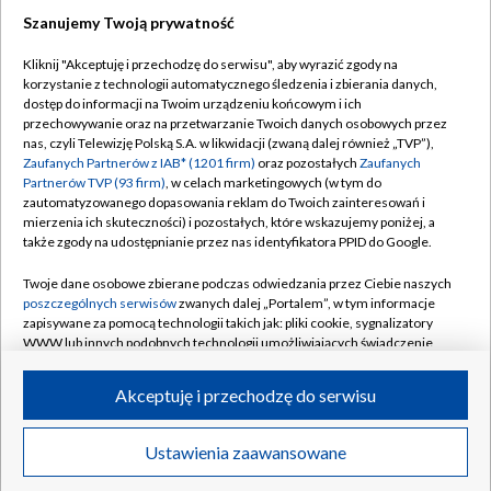
Szanujemy Twoją prywatność
Dołącz do nas:
Kliknij "Akceptuję i przechodzę do serwisu", aby wyrazić zgody na
korzystanie z technologii automatycznego śledzenia i zbierania danych,
TVP
dostęp do informacji na Twoim urządzeniu końcowym i ich
Abonament TVP
przechowywanie oraz na przetwarzanie Twoich danych osobowych przez
Regulamin TVP
nas, czyli Telewizję Polską S.A. w likwidacji (zwaną dalej również „TVP”),
Emisja w TVP
Polityka prywatności
Zaufanych Partnerów z IAB* (1201 firm)
oraz pozostałych
Zaufanych
Partnerów TVP (93 firm)
, w celach marketingowych (w tym do
Centrum informacji TVP
Moje zgody
zautomatyzowanego dopasowania reklam do Twoich zainteresowań i
mierzenia ich skuteczności) i pozostałych, które wskazujemy poniżej, a
Naziemna Telewizja Cyfrowa
Pomoc
także zgody na udostępnianie przez nas identyfikatora PPID do Google.
Sklep TVP
Biuro reklamy
Twoje dane osobowe zbierane podczas odwiedzania przez Ciebie naszych
Rada Programowa
Kontakt
poszczególnych serwisów
zwanych dalej „Portalem”, w tym informacje
zapisywane za pomocą technologii takich jak: pliki cookie, sygnalizatory
System NOS
WWW lub innych podobnych technologii umożliwiających świadczenie
dopasowanych i bezpiecznych usług, personalizację treści oraz reklam,
Informacje o nadawcy
Kanały
udostępnianie funkcji mediów społecznościowych oraz analizowanie
Akceptuję i przechodzę do serwisu
ruchu w Internecie.
Program dla prasy
©2026 Telewizja Polska S.A. w likwidacji
Biuro Reklamy
Twoje dane osobowe zbierane podczas odwiedzania przez Ciebie
Ustawienia zaawansowane
poszczególnych serwisów
na Portalu, takie jak adresy IP, identyfikatory
Ogłoszenie przetargowe
Twoich urządzeń końcowych i identyfikatory plików cookie, informacje o