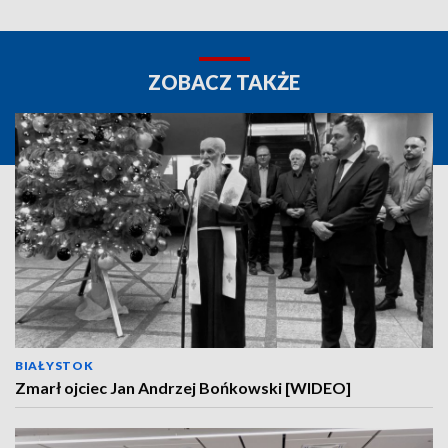
ZOBACZ TAKŻE
BIAŁYSTOK
Zmarł ojciec Jan Andrzej Bońkowski [WIDEO]