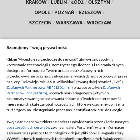
KRAKÓW
/
LUBLIN
/
ŁÓDŹ
/
OLSZTYN
/
OPOLE
/
POZNAŃ
/
RZESZÓW
/
SZCZECIN
/
WARSZAWA
/
WROCŁAW
Szanujemy Twoją prywatność
Dołącz do nas:
Kliknij "Akceptuję i przechodzę do serwisu", aby wyrazić zgody na
korzystanie z technologii automatycznego śledzenia i zbierania danych,
TVP
dostęp do informacji na Twoim urządzeniu końcowym i ich
Abonament TVP
przechowywanie oraz na przetwarzanie Twoich danych osobowych przez
Regulamin TVP
nas, czyli Telewizję Polską S.A. w likwidacji (zwaną dalej również „TVP”),
Emisja w TVP
Polityka prywatności
Zaufanych Partnerów z IAB* (1201 firm)
oraz pozostałych
Zaufanych
Partnerów TVP (93 firm)
, w celach marketingowych (w tym do
Centrum informacji TVP
Moje zgody
zautomatyzowanego dopasowania reklam do Twoich zainteresowań i
mierzenia ich skuteczności) i pozostałych, które wskazujemy poniżej, a
Naziemna Telewizja Cyfrowa
Pomoc
także zgody na udostępnianie przez nas identyfikatora PPID do Google.
Sklep TVP
Biuro reklamy
Twoje dane osobowe zbierane podczas odwiedzania przez Ciebie naszych
Rada Programowa
Kontakt
poszczególnych serwisów
zwanych dalej „Portalem”, w tym informacje
zapisywane za pomocą technologii takich jak: pliki cookie, sygnalizatory
System NOS
WWW lub innych podobnych technologii umożliwiających świadczenie