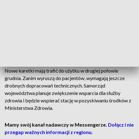
traktować je jak mobilne sale reanimacyjne.
Pogotowie dysponuje obecnie 38 karetkami. Tylko w tym
roku wykonały ponad 48 tys. wyjazdów i przejechały już
ponad milion kilometrów. Stacja konsekwentnie odmładza
flotę i dąży do tego, by pojazdy nie były starsze niż trzy lata.
W przyszłym roku planuje zakup kolejnych 10 ambulansów i
inwestycje w sprzęt medyczny wart ok. 4 mln zł.
Nowe karetki mają trafić do użytku w drugiej połowie
grudnia. Zanim wyruszą do pacjentów, wymagają jeszcze
drobnych dopracowań technicznych. Samorząd
województwa planuje zwiększenie wsparcia dla służby
zdrowia i będzie wspierać stację w pozyskiwaniu środków z
Ministerstwa Zdrowia.
Mamy swój kanał nadawczy w Messengerze.
Dołącz i nie
przegap ważnych informacji z regionu.