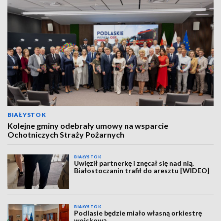
BIAŁYSTOK
Kolejne gminy odebrały umowy na wsparcie
Ochotniczych Straży Pożarnych
BIAŁYSTOK
Uwięził partnerkę i znęcał się nad nią.
Białostoczanin trafił do aresztu [WIDEO]
BIAŁYSTOK
Podlasie będzie miało własną orkiestrę
wojskową