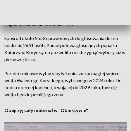
Adam Gołębiecki, otrzymując 514 głosów. Na Piotra
Hryniewickiego oddano 509 głosów, na Wiolettę
Małgorzatę Mrozkowiak — 128, na Julitę Jarmoc — 75, a na
Angelikę Leonczuk-Bronicką — 51.
Spośród około 5553 uprawnionych do głosowania do urn
udało się 2661 osób. Ponad połowa głosujących poparła
Katarzynę Korycką, co pozwoliło rozstrzygnąć wybory już w
pierwszej turze.
Przedterminowe wybory były konieczne po nagłej śmierci
wójta Walentego Koryckiego, wybranego w 2024 roku. Do
końca obecnej kadencji, trwającej do 2029 roku, funkcję
wójta będzie pełnić jego żona.
Obejrzyj cały materiał w "Obiektywie".