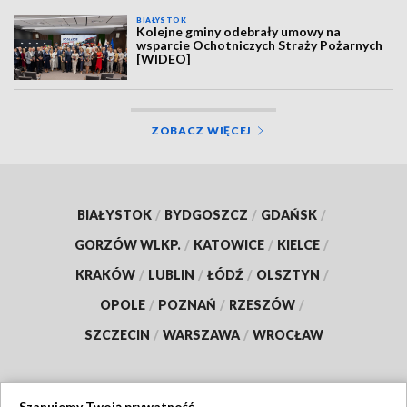
BIAŁYSTOK
Kolejne gminy odebrały umowy na
wsparcie Ochotniczych Straży Pożarnych
[WIDEO]
ZOBACZ WIĘCEJ
BIAŁYSTOK
/
BYDGOSZCZ
/
GDAŃSK
/
GORZÓW WLKP.
/
KATOWICE
/
KIELCE
/
KRAKÓW
/
LUBLIN
/
ŁÓDŹ
/
OLSZTYN
/
OPOLE
/
POZNAŃ
/
RZESZÓW
/
SZCZECIN
/
WARSZAWA
/
WROCŁAW
Szanujemy Twoją prywatność