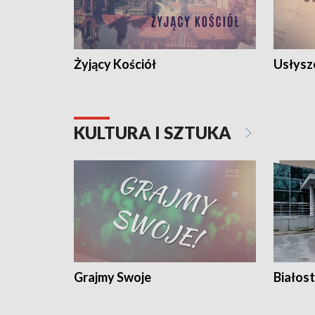
Żyjący Kościół
Usłysz
KULTURA I SZTUKA
Grajmy Swoje
Białost