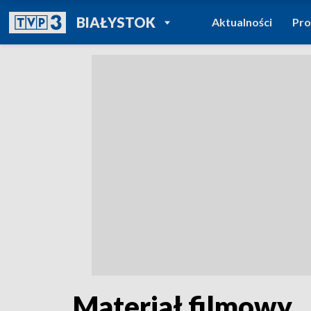
POWRÓT DO
BIAŁYSTOK
Aktualności
Pr
TVP REGIONY
Materiał filmowy