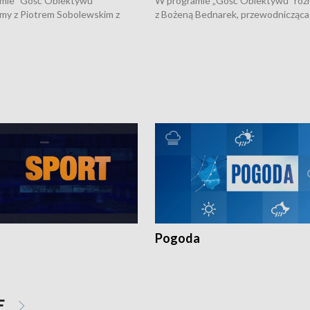
mie "Gość Obiektywu"
W programie „Gość Obiektywu” ro
my z Piotrem Sobolewskim z
z Bożeną Bednarek, przewodnicząca
twa Amickus o możliwościach
Białostockiej Rady Seniorów, o walc
osób dotkniętych przemocą i
samotnością, pomysłach na to jak
u Ośrodka Pomocy Osobom
wyciągać osoby starsze z domów i j
zonym Przestępstwem.
ważne jest to by nie były same.
Pogoda
E