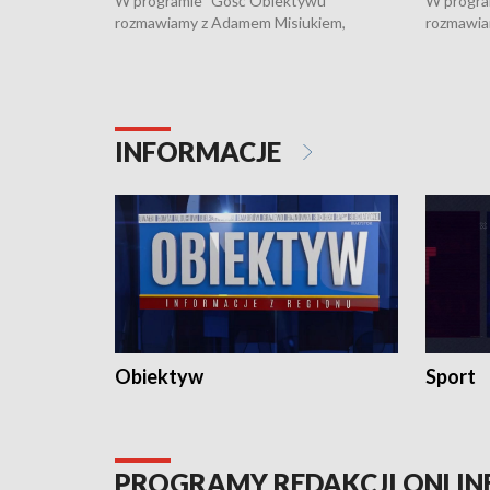
W programie "Gość Obiektywu"
W progra
rozmawiamy z Adamem Misiukiem,
rozmawia
podlaskim wojewódzkim konserwatorem
Towarzys
zabytków o kondycji zabytków w regionie
wsparcia 
i naborze wniosków na prace
działani
konserwatorskie.
Pokrzywd
INFORMACJE
Obiektyw
Sport
PROGRAMY REDAKCJI ONLIN