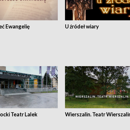
eć Ewangelię
U źródeł wiary
ocki Teatr Lalek
Wierszalin. Teatr Wierszali