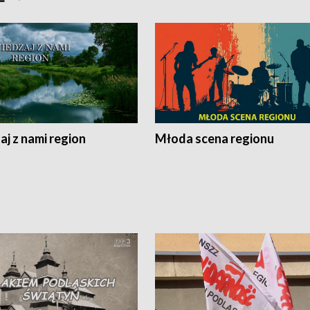
j z nami region
Młoda scena regionu