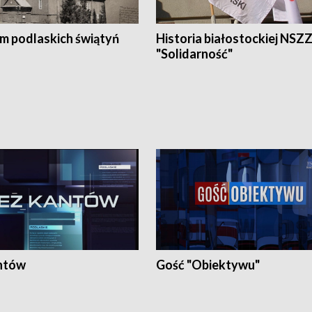
em podlaskich świątyń
Historia białostockiej NSZ
"Solidarność"
ntów
Gość "Obiektywu"