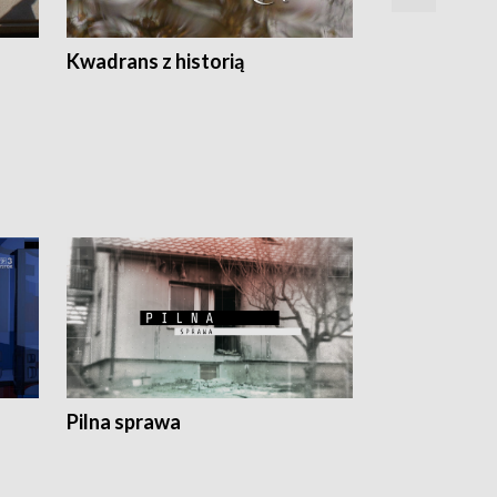
Z
Kwadrans z historią
Kartki z kal
Pilna sprawa