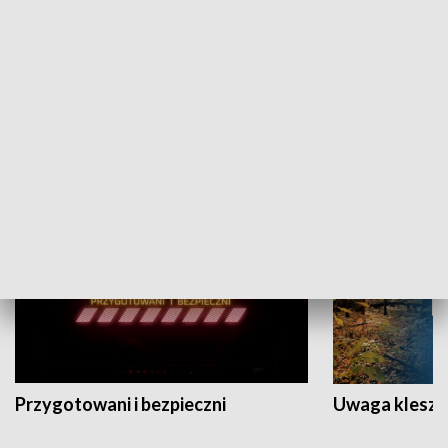
Grajmy Swoje
Białostocki Te
NAUKA I EDUKACJA
Przygotowani i bezpieczni
Uwaga kleszc