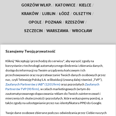
GORZÓW WLKP.
/
KATOWICE
/
KIELCE
/
KRAKÓW
/
LUBLIN
/
ŁÓDŹ
/
OLSZTYN
/
OPOLE
/
POZNAŃ
/
RZESZÓW
/
SZCZECIN
/
WARSZAWA
/
WROCŁAW
Szanujemy Twoją prywatność
Dołącz do nas:
Kliknij "Akceptuję i przechodzę do serwisu", aby wyrazić zgody na
korzystanie z technologii automatycznego śledzenia i zbierania danych,
TVP
dostęp do informacji na Twoim urządzeniu końcowym i ich
Abonament TVP
przechowywanie oraz na przetwarzanie Twoich danych osobowych przez
Regulamin TVP
nas, czyli Telewizję Polską S.A. w likwidacji (zwaną dalej również „TVP”),
Emisja w TVP
Polityka prywatności
Zaufanych Partnerów z IAB* (1201 firm)
oraz pozostałych
Zaufanych
Partnerów TVP (93 firm)
, w celach marketingowych (w tym do
Centrum informacji TVP
Moje zgody
zautomatyzowanego dopasowania reklam do Twoich zainteresowań i
mierzenia ich skuteczności) i pozostałych, które wskazujemy poniżej, a
Naziemna Telewizja Cyfrowa
Pomoc
także zgody na udostępnianie przez nas identyfikatora PPID do Google.
Sklep TVP
Biuro reklamy
Twoje dane osobowe zbierane podczas odwiedzania przez Ciebie naszych