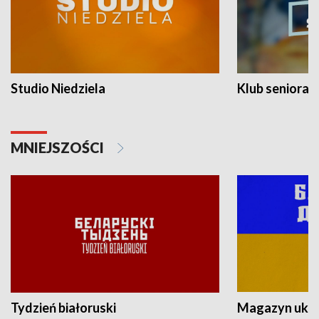
Studio Niedziela
Klub seniora
MNIEJSZOŚCI
Tydzień białoruski
Magazyn ukra