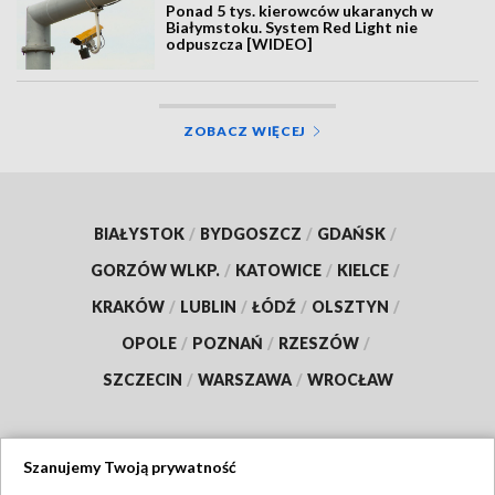
Ponad 5 tys. kierowców ukaranych w
Białymstoku. System Red Light nie
odpuszcza [WIDEO]
ZOBACZ WIĘCEJ
BIAŁYSTOK
/
BYDGOSZCZ
/
GDAŃSK
/
GORZÓW WLKP.
/
KATOWICE
/
KIELCE
/
KRAKÓW
/
LUBLIN
/
ŁÓDŹ
/
OLSZTYN
/
OPOLE
/
POZNAŃ
/
RZESZÓW
/
SZCZECIN
/
WARSZAWA
/
WROCŁAW
Szanujemy Twoją prywatność
Dołącz do nas: