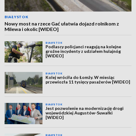
BIAŁYSTOK
Nowy most na rzece Gać ułatwia dojazd rolnikom z
Milewa i okolic [WIDEO]
BIAŁYSTOK
Podlascy policjanci reagują na kolejne
groźne incydenty z udziałem hulajnóg
[WIDEO]
BIAŁYSTOK
Kolej wróciła do Łomży. W miesiąc
przewiozła 11 tysięcy pasażerów [WIDEO]
BIAŁYSTOK
Jest pozwolenie na modernizację drogi
wojewódzkiej Augustów-Suwałki
[WIDEO]
BIAŁYSTOK