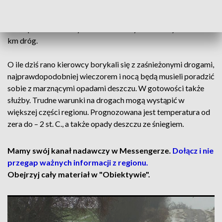
chodniki, pełne ręce roboty mieli drogowcy, administratorzy
domów i mieszkańcy. Równie śnieżnie było dziś rano
także powiecie łomżyńskim - odśnieżyć trzeba było ok. 500
km dróg.
O ile dziś rano kierowcy borykali się z zaśnieżonymi drogami,
najprawdopodobniej wieczorem i nocą będą musieli poradzić
sobie z marznącymi opadami deszczu. W gotowości także
służby. Trudne warunki na drogach mogą wystąpić w
większej części regionu. Prognozowana jest temperatura od
zera do – 2 st. C., a także opady deszczu ze śniegiem.
Mamy swój kanał nadawczy w Messengerze.
Dołącz i nie
przegap ważnych informacji z regionu.
Obejrzyj cały materiał w "Obiektywie".