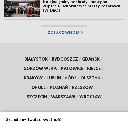
Kolejne gminy odebrały umowy na
wsparcie Ochotniczych Straży Pożarnych
[WIDEO]
ZOBACZ WIĘCEJ
BIAŁYSTOK
/
BYDGOSZCZ
/
GDAŃSK
/
GORZÓW WLKP.
/
KATOWICE
/
KIELCE
/
KRAKÓW
/
LUBLIN
/
ŁÓDŹ
/
OLSZTYN
/
OPOLE
/
POZNAŃ
/
RZESZÓW
/
SZCZECIN
/
WARSZAWA
/
WROCŁAW
Szanujemy Twoją prywatność
Dołącz do nas: