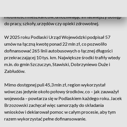
podkreślał wojewoda, program ma kluczowe znaczenie dla
walki z wykluczeniem komunikacyjnym i poprawy
mobilności mieszkańców, umożliwiając im łatwiejszy dostęp
do pracy, szkoły, urzędów czy opieki zdrowotnej.
W 2025 roku Podlaski Urząd Wojewódzki podpisał 57
umów na łączną kwotę ponad 22 mln zł, co pozwoliło
dofinansować 265 linii autobusowych o łącznej długości
przekraczającej 10 tys. km. Największe środki trafiły wtedy
m.in. do gmin Szczuczyn, Stawiski, Dobrzyniewo Duże i
Zabłudów.
Mimo dostępnej puli 45,3 mln zł, region wykorzystał
wówczas jedynie około połowy środków, co – jak zauważył
wojewoda – powtarza się w Podlaskiem każdego roku. Jacek
Brzozowski zachęcał więc samorządy do składania
wniosków i deklarował pomoc w całym procesie, aby tym
razem wykorzystać pełne dofinansowanie.