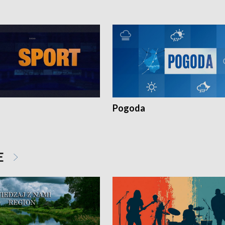
Pogoda
E