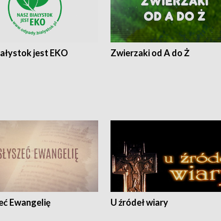
iałystok jest EKO
Zwierzaki od A do Ż
eć Ewangelię
U źródeł wiary