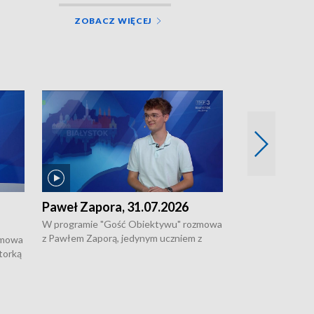
ZOBACZ WIĘCEJ
Paweł Zapora, 31.07.2026
Jacek Brzozo
W programie "Gość Obiektywu" rozmowa
W programie „G
z Pawłem Zaporą, jedynym uczniem z
z Jackiem Brzoz
zmowa
regionu, który wziął udział w
podlaskim o syst
torką
prestiżowym programie edukacyjnym dla
ostrzegania w w
ne
uczniów z całego świata organizowanym
ak
w USA przez Uniwersytet Yale.
si.