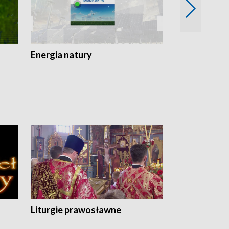
Energia natury
Ogród i nie t
Liturgie prawosławne