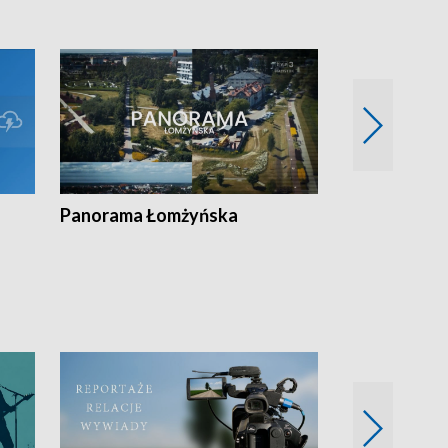
Panorama Łomżyńska
Przegląd suw