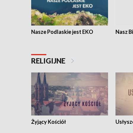
Nasze Podlaskie jest EKO
Nasz B
RELIGIJNE
Żyjący Kościół
Usłysz