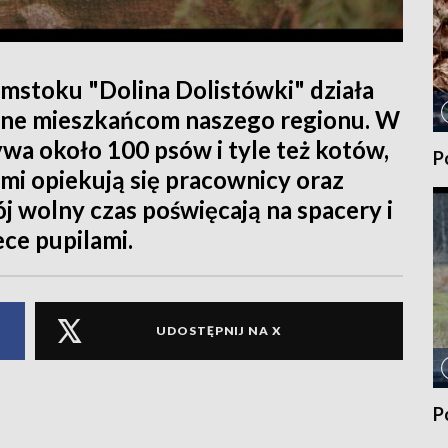
ymstoku "Dolina Dolistówki" działa
 znane mieszkańcom naszego regionu. W
bywa około 100 psów i tyle też kotów,
P
mi opiekują się pracownicy oraz
ój wolny czas poświęcają na spacery i
ce pupilami.
UDOSTĘPNIJ NA X
P