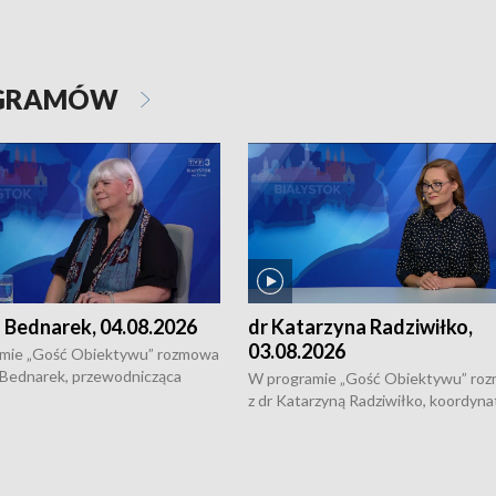
OGRAMÓW
 Bednarek, 04.08.2026
dr Katarzyna Radziwiłko,
03.08.2026
mie „Gość Obiektywu” rozmowa
 Bednarek, przewodnicząca
W programie „Gość Obiektywu” ro
kiej Rady Seniorów, o walce z
z dr Katarzyną Radziwiłko, koordyna
ią, pomysłach na to jak
projektu "Etnomozaika. Współczes
osoby starsze z domów i jak
dziedzictwo kulturowe wsi" o tym, j
t to by nie były same.
wygląda dzisiejsza kultura polskiej w