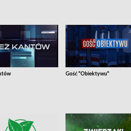
ntów
Gość "Obiektywu"