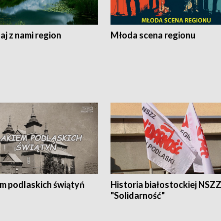
j z nami region
Młoda scena regionu
em podlaskich świątyń
Historia białostockiej NSZ
"Solidarność"