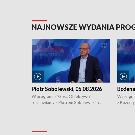
NAJNOWSZE WYDANIA PR
Piotr Sobolewski, 05.08.2026
Bożena
W programie "Gość Obiektywu"
W progra
rozmawiamy z Piotrem Sobolewskim z
z Bożeną
Towarzystwa Amickus o możliwościach
Białostoc
wsparcia osób dotkniętych przemocą i
samotnośc
działaniu Ośrodka Pomocy Osobom
wyciągać 
Pokrzywdzonym Przestępstwem.
ważne jes