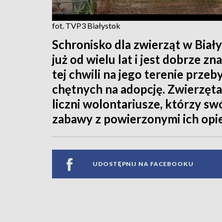
fot. TVP3 Białystok
Schronisko dla zwierząt w Biał
już od wielu lat i jest dobrze
tej chwili na jego terenie prze
chętnych na adopcję. Zwierzęta
liczni wolontariusze, którzy sw
zabawy z powierzonymi ich opie
UDOSTĘPNIJ NA FACEBOOKU