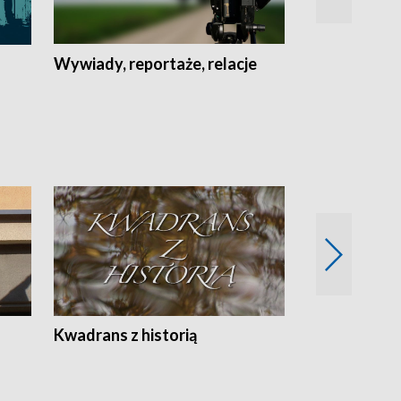
Wywiady, reportaże, relacje
Recepta na...
Z
Kwadrans z historią
Kartki z kal